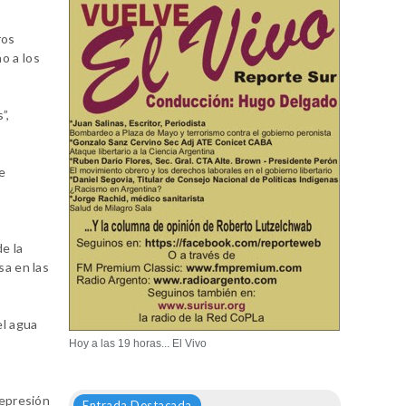
ros
o a los
”,
ue
e la
sa en las
el agua
Hoy a las 19 horas... El Vivo
represión
Entrada Destacada