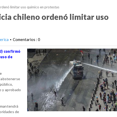
 ordenó limitar uso químico en protestas
icia chileno ordenó limitar uso
erica
Comentarios : 0
•
SJ) confirmó
l uso de
de
, “abstenerse
público,
o y aprobado
e mantendrá
oridades de