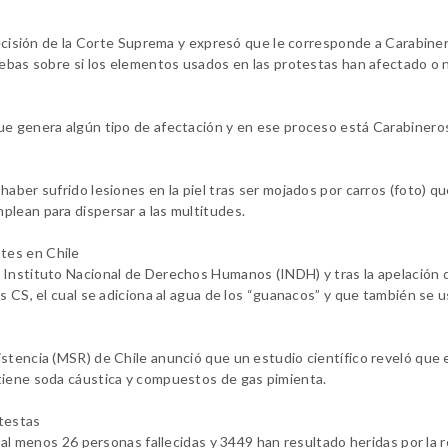
 decisión de la Corte Suprema y expresó que le corresponde a Carabine
uebas sobre si los elementos usados en las protestas han afectado o n
ue genera algún tipo de afectación y en ese proceso está Carabineros
aber sufrido lesiones en la piel tras ser mojados por carros (foto) q
plean para dispersar a las multitudes.
tes en Chile
 Instituto Nacional de Derechos Humanos (INDH) y tras la apelación d
s CS, el cual se adiciona al agua de los “guanacos” y que también se u
stencia (MSR) de Chile anunció que un estudio científico reveló que 
tiene soda cáustica y compuestos de gas pimienta.
otestas
o al menos 26 personas fallecidas y 3449 han resultado heridas por la 