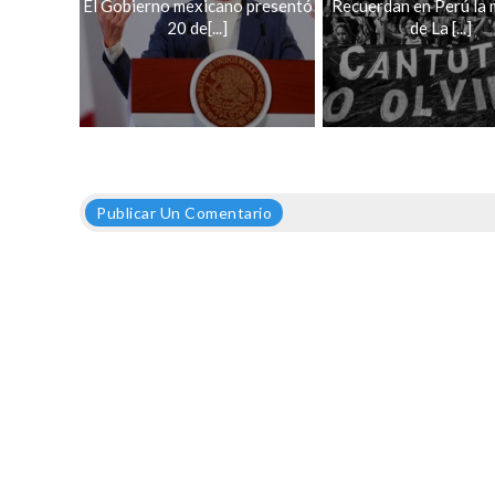
El Gobierno mexicano presentó
Recuerdan en Perú la 
20 de[...]
de La [...]
Publicar Un Comentario