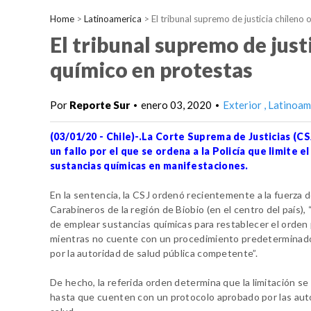
Home
>
Latinoamerica
>
El tribunal supremo de justicia chileno
El tribunal supremo de just
químico en protestas
Por
Reporte Sur
enero 03, 2020
Exterior
Latinoam
•
•
(03/01/20 - Chile)-.La Corte Suprema de Justicias (C
un fallo por el que se ordena a la Policía que limite e
sustancias químicas en manifestaciones.
En la sentencia, la CSJ ordenó recientemente a la fuerza 
Carabineros de la región de Biobio (en el centro del país)
de emplear sustancias químicas para restablecer el orden 
mientras no cuente con un procedimiento predeterminad
por la autoridad de salud pública competente”.
De hecho, la referida orden determina que la limitación s
hasta que cuenten con un protocolo aprobado por las aut