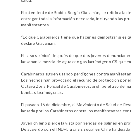
salud.
El intendente de Biobío, Sergio Giacamán, se refirió a la
entregar toda la información necesaria, incluyendo las pr
manifestantes.
“Lo que Carabineros tiene que hacer es demostrar si es q
declaró Giacamán.
El caso se inició después de que dos jóvenes denunciaran h
lanzaban la mezcla de agua con gas lacrimógeno CS que em
Carabineros siguen usando perdigones contra manifestan
Los hechos han provocado el recurso de protección por el
Octava Zona Policial de Carabineros, prohíbe el uso del ga
bombas lacrimógenas.
El pasado 16 de diciembre, el Movimiento de Salud de Resi
lanzada por los Carabineros contra los manifestantes con
Joven chileno pierde la vista por heridas de balines en pr
De acuerdo con el INDH, la crisis social en Chile ha dejad