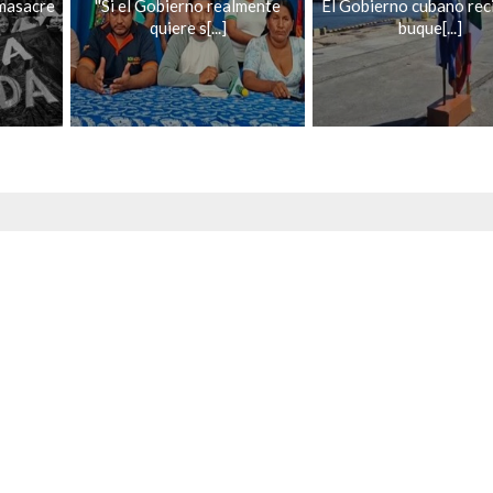
masacre
''Si el Gobierno realmente
El Gobierno cubano rec
quiere s[...]
buque[...]