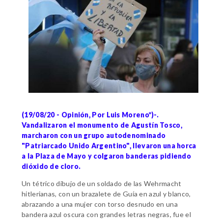
(19/08/20 - Opinión, Por Luis Moreno*)-.
Vandalizaron el monumento de Agustín Tosco,
marcharon con un grupo autodenominado
"Patriarcado Unido Argentino", llevaron una horca
a la Plaza de Mayo y colgaron banderas pidiendo
dióxido de cloro.
Un tétrico dibujo de un soldado de las Wehrmacht
hitlerianas, con un brazalete de Guía en azul y blanco,
abrazando a una mujer con torso desnudo en una
bandera azul oscura con grandes letras negras, fue el