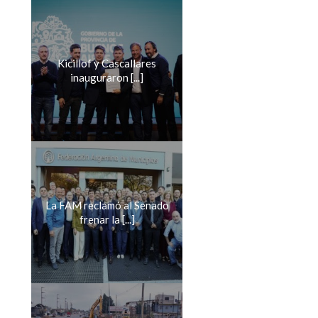
Kicillof y Cascallares
inauguraron [...]
La FAM reclamó al Senado
frenar la [...]