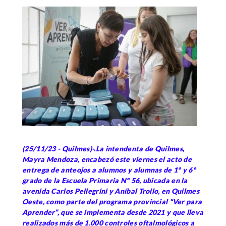
(25/11/23 - Quilmes)-.La intendenta de Quilmes,
Mayra Mendoza, encabezó este viernes el acto de
entrega de anteojos a alumnos y alumnas de 1º y 6º
grado de la Escuela Primaria Nº 56, ubicada en la
avenida Carlos Pellegrini y Aníbal Troilo, en Quilmes
Oeste, como parte del programa provincial “Ver para
Aprender”, que se implementa desde 2021 y que lleva
realizados más de 1.000 controles oftalmológicos a