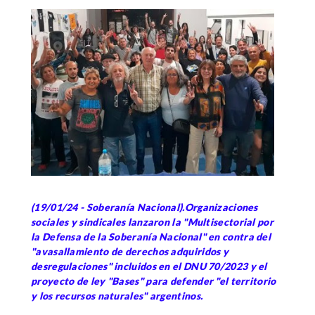
(19/01/24 - Soberanía Nacional).Organizaciones
sociales y sindicales lanzaron la "Multisectorial por
la Defensa de la Soberanía Nacional" en contra del
"avasallamiento de derechos adquiridos y
desregulaciones" incluidos en el DNU 70/2023 y el
proyecto de ley "Bases" para defender "el territorio
y los recursos naturales" argentinos.