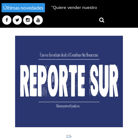
Últimas novedades
''Hay un millón de pobres
más''