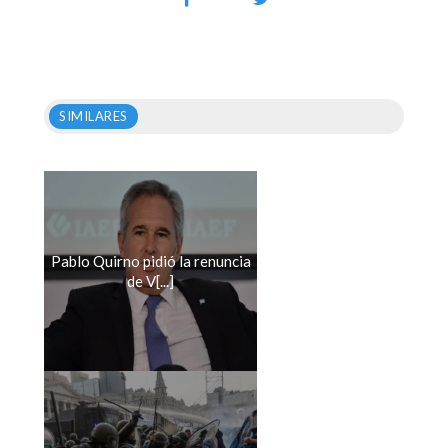
SIMILARES
Pablo Quirno pidió la renuncia
de V[...]