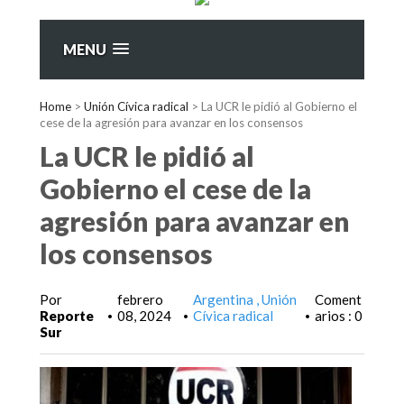
MENU
Home
>
Unión Cívica radical
>
La UCR le pidió al Gobierno el
cese de la agresión para avanzar en los consensos
La UCR le pidió al
Gobierno el cese de la
agresión para avanzar en
los consensos
Por
febrero
Argentina
Unión
Coment
Reporte
08, 2024
Cívica radical
arios : 0
•
•
•
Sur