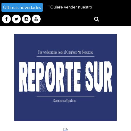
Últimas novedades
''Hay un millón de pobres
más''