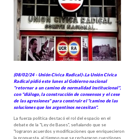
(08/02/24 - Unión Cívica Radical)-.La Unión Cívica
Radical pidió este lunes al Gobierno nacional
"retornar a un camino de normalidad institucional",
con "diálogo, la construcción de consensos y el cese
de las agresiones" para construir el "camino de las
soluciones que los argentinos necesitan".
La fuerza política destacó el rol del espacio en el
debate de la "Ley de Bases", señalando que se
"lograron acuerdos y modificaciones que enriquecieron
la propuesta, al tiempo que se rechazaron cuestiones