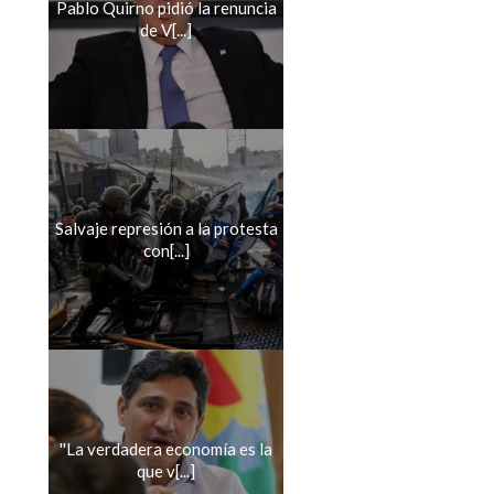
Pablo Quirno pidió la renuncia
de V[...]
Salvaje represión a la protesta
con[...]
''La verdadera economía es la
que v[...]