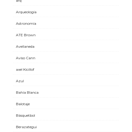
arq
Arqueología
Astronomía
ATE Brown
Avellaneda
Aviso Cann
axel Kicillof
Azul
Bahía Blanca
Balotaje
Básquetbol
Berazategui