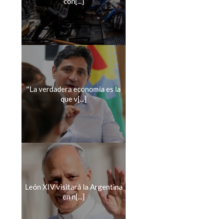
con[...]
''La verdadera economía es la
que v[...]
León XIV visitará la Argentina
en n[...]