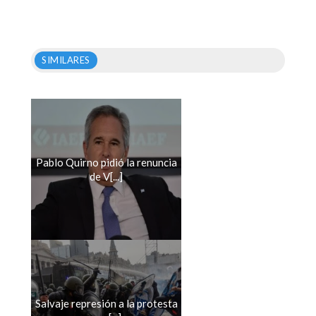
SIMILARES
Pablo Quirno pidió la renuncia
de V[...]
Salvaje represión a la protesta