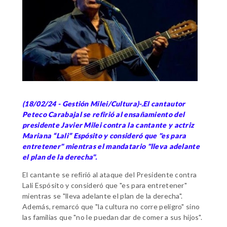
(18/02/24 - Gestión Milei/Cultura)-.El cantautor
Peteco Carabajal se refirió al ensañamiento del
presidente Javier Milei contra la cantante y actriz
Mariana “Lali” Espósito y consideró que "es para
entretener" mientras el mandatario "lleva adelante
el plan de la derecha".
El cantante se refirió al ataque del Presidente contra
Lali Espósito y consideró que "es para entretener"
mientras se "lleva adelante el plan de la derecha".
Además, remarcó que "la cultura no corre peligro" sino
las familias que "no le puedan dar de comer a sus hijos".