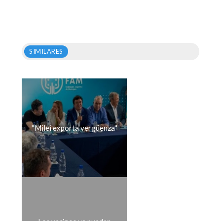
SIMILARES
''Milei exporta vergüenza''