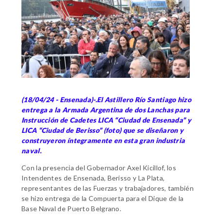
(18/04/24 - Ensenada)-.El Astillero Río Santiago hizo
entrega a la Armada Argentina de dos Lanchas para
Instrucción de Cadetes LICA “Ciudad de Ensenada” y
LICA “Ciudad de Berisso” (foto) que se diseñaron y
construyeron íntegramente en esta gran industria
naval.
Con la presencia del Gobernador Axel Kicillof, los
Intendentes de Ensenada, Berisso y La Plata,
representantes de las Fuerzas y trabajadores, también
se hizo entrega de la Compuerta para el Dique de la
Base Naval de Puerto Belgrano.