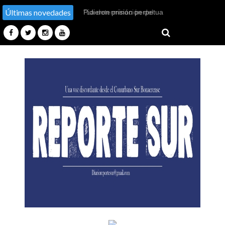
Últimas novedades
''La determinación del
pueblo frustró los planes del
enemigo''