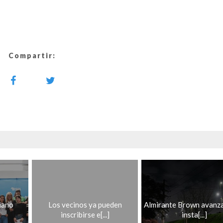
Compartir:
iano
Los vecinos ya pueden
Almirante Brown avanza
inscribirse e[...]
insta[...]