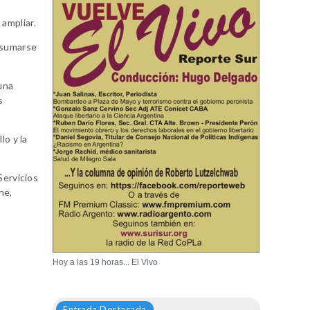
 ampliar.
 sumarse
una
s
lo y la
Servicios
ne,
Hoy a las 19 horas... El Vivo
Entrada Destacada