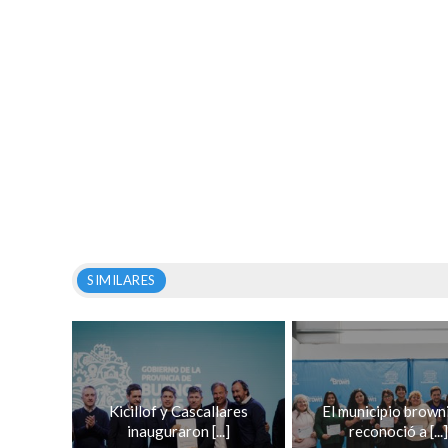
SIMILARES
Kicillof y Cascallares
El municipio brown
inauguraron [...]
reconoció a [...]