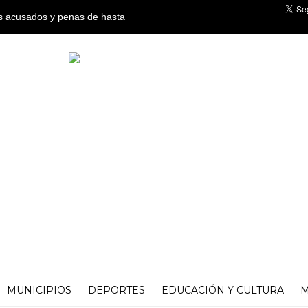
os acusados y penas de hasta
co por crímenes de lesa
MUNICIPIOS
DEPORTES
EDUCACIÓN Y CULTURA