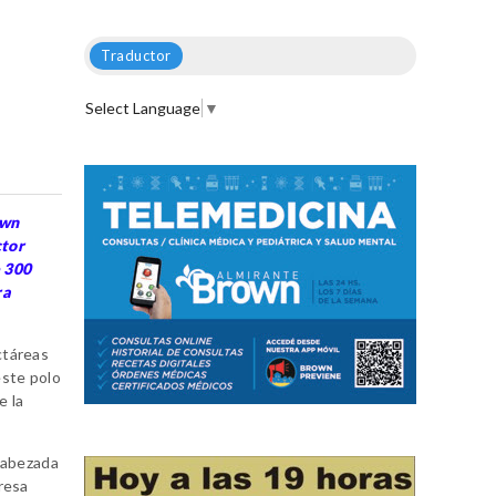
Traductor
Select Language
▼
own
ctor
e 300
ra
ctáreas
este polo
e la
ncabezada
resa