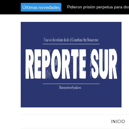
Últimas novedades
Pidieron prisión perpetua para d
25 años de prisión para otros cin
humanidad
INICIO