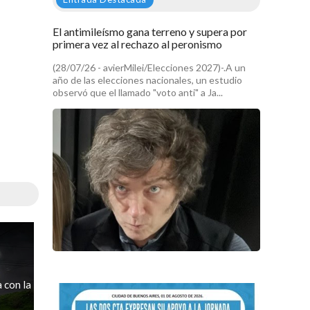
El antimileísmo gana terreno y supera por
primera vez al rechazo al peronismo
(28/07/26 - avierMilei/Elecciones 2027)-.A un
año de las elecciones nacionales, un estudio
observó que el llamado "voto anti" a Ja...
 con la