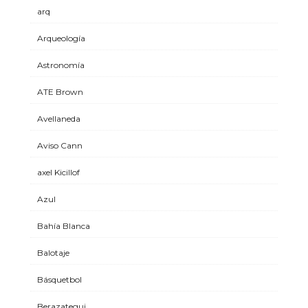
arq
Arqueología
Astronomía
ATE Brown
Avellaneda
Aviso Cann
axel Kicillof
Azul
Bahía Blanca
Balotaje
Básquetbol
Berazategui