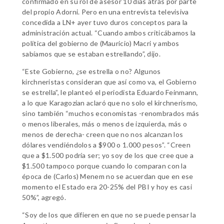
confirmado en su rol de asesor 10 días atrás por parte
del propio Adorni. Pero en una entrevista televisiva
concedida a LN+ ayer tuvo duros conceptos para la
administración actual. “Cuando ambos criticábamos la
política del gobierno de (Mauricio) Macri y ambos
sabíamos que se estaban estrellando”, dijo.
“Este Gobierno, ¿se estrella o no? Algunos
kirchneristas consideran que así como va, el Gobierno
se estrella”, le planteó el periodista Eduardo Feinmann,
a lo que Karagozian aclaró que no solo el kirchnerismo,
sino también “muchos economistas -renombrados más
o menos liberales, más o menos de izquierda, más o
menos de derecha- creen que no nos alcanzan los
dólares vendiéndolos a $900 o 1.000 pesos”. “Creen
que a $1.500 podría ser; yo soy de los que cree que a
$1.500 tampoco porque cuando lo comparan con la
época de (Carlos) Menem no se acuerdan que en ese
momento el Estado era 20-25% del PBI y hoy es casi
50%”, agregó.
“Soy de los que difieren en que no se puede pensar la