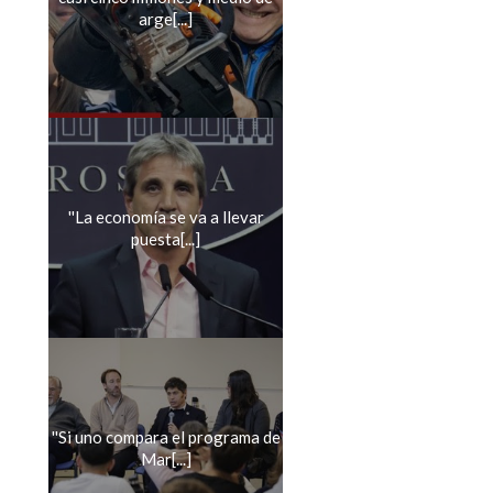
arge[...]
''La economía se va a llevar
puesta[...]
''Si uno compara el programa de
Mar[...]