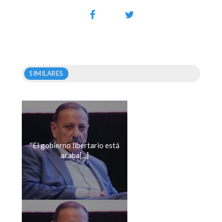
SIMILARES
''El gobierno libertario está
acaba[...]