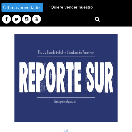
Últimas novedades
''Hay un millón de pobres
más''