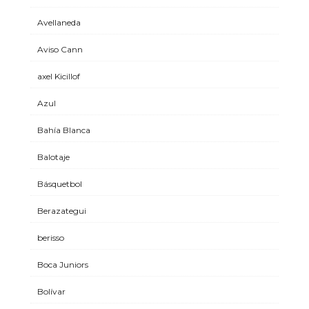
Avellaneda
Aviso Cann
axel Kicillof
Azul
Bahía Blanca
Balotaje
Básquetbol
Berazategui
berisso
Boca Juniors
Bolívar