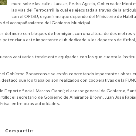
muro sobre las calles Lacaze, Pedro Agrelo, Gobernador Monte
las vías del Ferrocarril, la cual es ejecutada a través de la articu
con el OPISU, organismo que depende del Ministerio de Hábita
ás del acompañamiento del Gobierno Municipal.
les del muro con bloques de hormigón, con una altura de dos metros y
 potenciar a este importante club dedicado a los deportes de fútbol
 nuevos vestuarios totalmente equipados con los que cuenta la institu
 y el Gobierno Bonaerense se están concretando importantes obras e
n destacó que los trabajos son realizados con cooperativas de la FUN
l de Deporte Social, Marcos Cianni; el asesor general de Gobierno, San
ortillo; el secretario de Gobierno de Almirante Brown, Juan José Fabian
Frisa, entre otras autoridades.
Compartir: