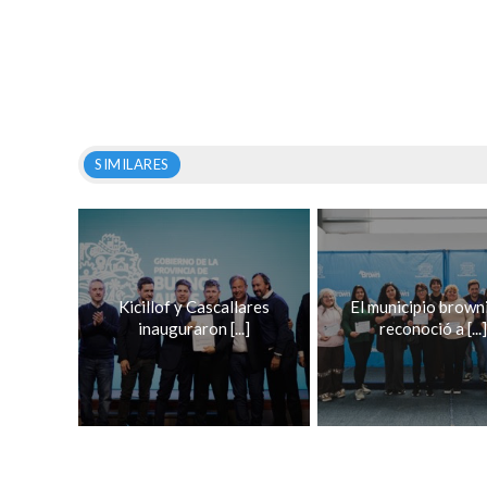
SIMILARES
Kicillof y Cascallares
El municipio brown
inauguraron [...]
reconoció a [...]