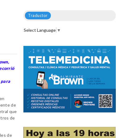
Traductor
Select Language
▼
rown,
ecorrió
 para
 en
dente de
etral que
etros de
ales de