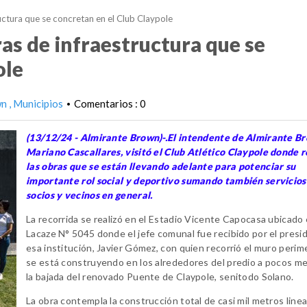
ructura que se concretan en el Club Claypole
ras de infraestructura que se
ole
wn
Municipios
Comentarios : 0
•
(13/12/24 - Almirante Brown)-.El intendente de Almirante B
Mariano Cascallares, visitó el Club Atlético Claypole donde r
las obras que se están llevando adelante para potenciar su
importante rol social y deportivo sumando también servicios
socios y vecinos en general.
La recorrida se realizó en el Estadio Vicente Capocasa ubicado
Lacaze N° 5045 donde el jefe comunal fue recibido por el presi
esa institución, Javier Gómez, con quien recorrió el muro perim
se está construyendo en los alrededores del predio a pocos m
la bajada del renovado Puente de Claypole, senitodo Solano.
La obra contempla la construcción total de casi mil metros line