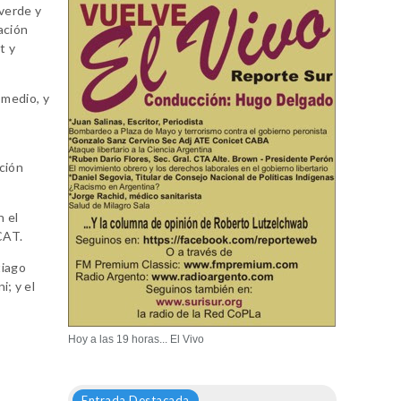
verde y
lación
t y
 medio, y
,
ción
n el
CAT.
tiago
i; y el
Hoy a las 19 horas... El Vivo
Entrada Destacada