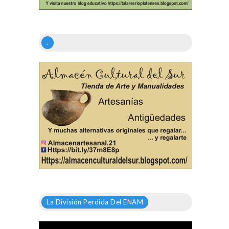
.
La División Perdida Del ENAM