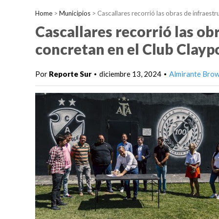
Home
>
Municipios
>
Cascallares recorrió las obras de infraest
Cascallares recorrió las ob
concretan en el Club Clayp
Por
Reporte Sur
diciembre 13, 2024
Almirante Bro
•
•