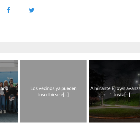
iano
Los vecinos ya pueden
Almirante Brown avanza
inscribirse e[...]
insta[...]