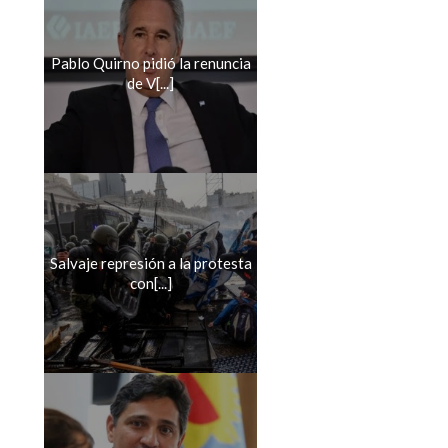
Pablo Quirno pidió la renuncia
de V[...]
Salvaje represión a la protesta
con[...]