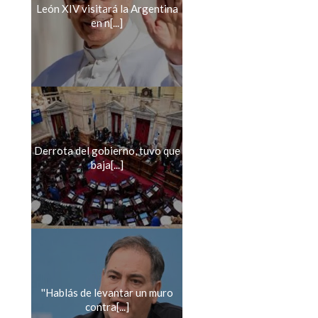
León XIV visitará la Argentina
en n[...]
Derrota del gobierno, tuvo que
baja[...]
''Hablás de levantar un muro
contra[...]