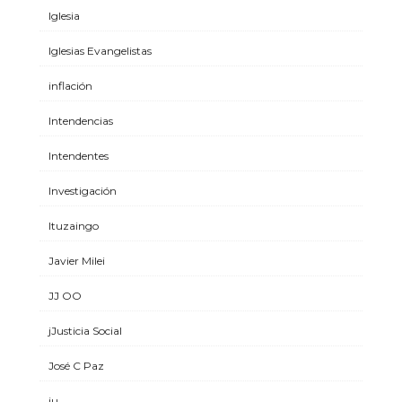
Iglesia
Iglesias Evangelistas
inflación
Intendencias
Intendentes
Investigación
Ituzaingo
Javier Milei
JJ OO
jJusticia Social
José C Paz
ju