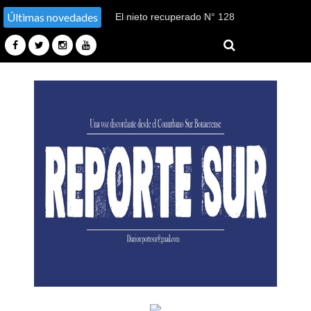
Últimas novedades
El nieto recuperado N° 128
declaró en el juicio por su
sustracción y sustitución de
identidad en Tucumán