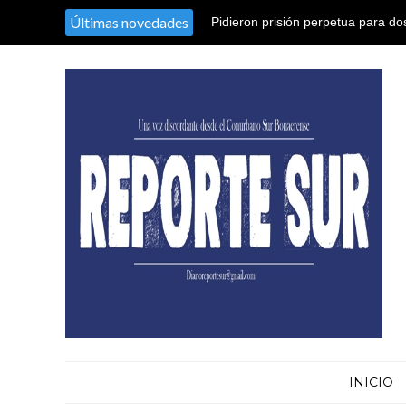
Últimas novedades
Pidieron prisión perpetua para d
25 años de prisión para otros cin
humanidad
INICIO