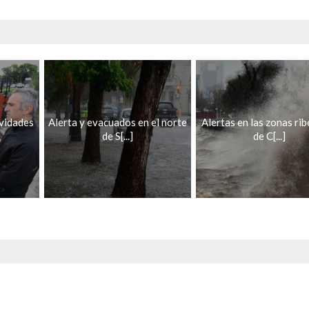
ividades
Alerta y evacuados en el norte
Alertas en las zonas ri
de S[...]
de C[...]