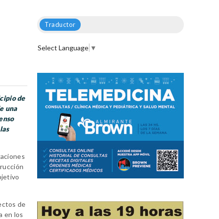
Traductor
Select Language
▼
cipio de
de una
tenso
las
gaciones
trucción
bjetivo
ectos de
a en los