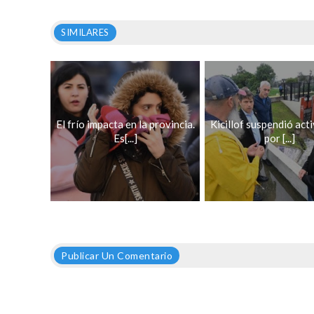
SIMILARES
El frío impacta en la provincia.
Kicillof suspendió act
Es[...]
por [...]
Publicar Un Comentario