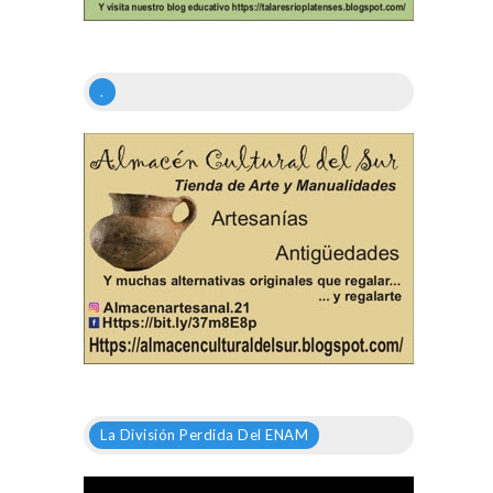
.
La División Perdida Del ENAM