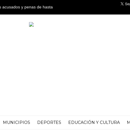
os acusados y penas de hasta
co por crímenes de lesa
MUNICIPIOS
DEPORTES
EDUCACIÓN Y CULTURA