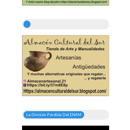
.
La División Perdida Del ENAM