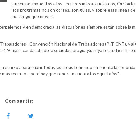
aumentar impuestos a los sectores más acaudalados, Orsí acla
"los programas no son corsés, son guías, y sobre esas líneas de 
me tengo que mover".
interpelemos y en democracia las discusiones siempre están sobre la m
de Trabajadores - Convención Nacional de Trabajadores (PIT-CNT), y a
l 1 % más acaudalado de la sociedad uruguaya, cuya recaudación se ut
 recursos para cubrir todas las áreas teniendo en cuenta las priorid
 más recursos, pero hay que tener en cuenta los equilibrios".
Compartir: