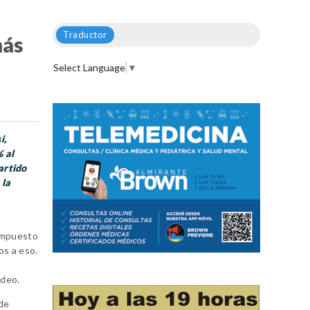
Traductor
más
Select Language
▼
i,
% al
artido
 la
 impuesto
os a eso.
ideo.
 de