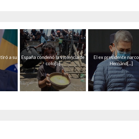
tiró a su
España condenó la violencia de
El ex presidente narco
colo[...]
Hernánd[...]