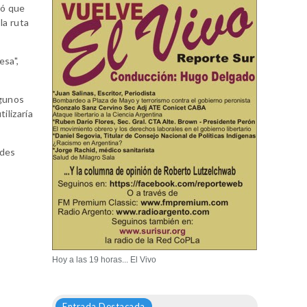
ró que
la ruta
esa",
lgunos
ilizaría
ades
Hoy a las 19 horas... El Vivo
Entrada Destacada