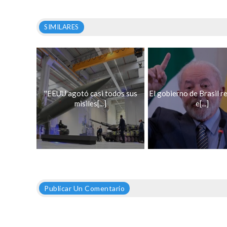
SIMILARES
''EEUU agotó casi todos sus
El gobierno de Brasil re
misiles[...]
e[...]
Publicar Un Comentario