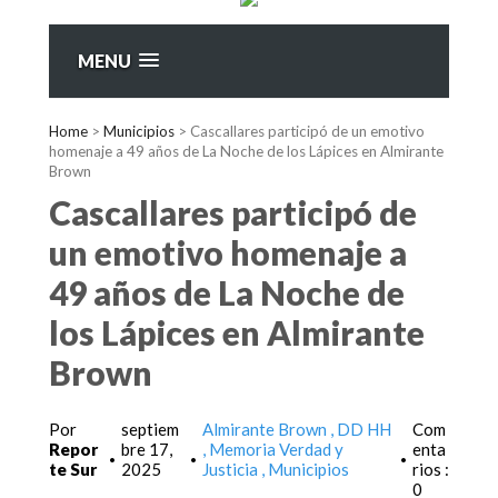
MENU
Home
>
Municipios
>
Cascallares participó de un emotivo
homenaje a 49 años de La Noche de los Lápices en Almirante
Brown
Cascallares participó de
un emotivo homenaje a
49 años de La Noche de
los Lápices en Almirante
Brown
Por
septiem
Almirante Brown
DD HH
Com
Repor
bre 17,
Memoria Verdad y
enta
•
•
•
te Sur
2025
Justicia
Municipios
rios :
0