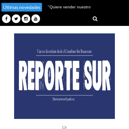
Últimas novedades
''Hay un millón de pobres
más''