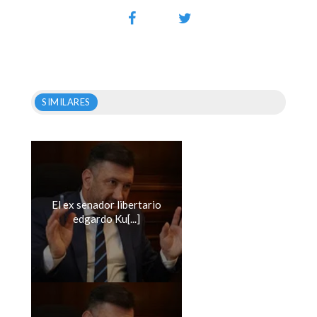
SIMILARES
El ex senador libertario
edgardo Ku[...]