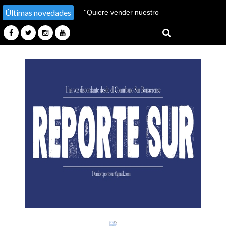
Últimas novedades
''Hay un millón de pobres
más''