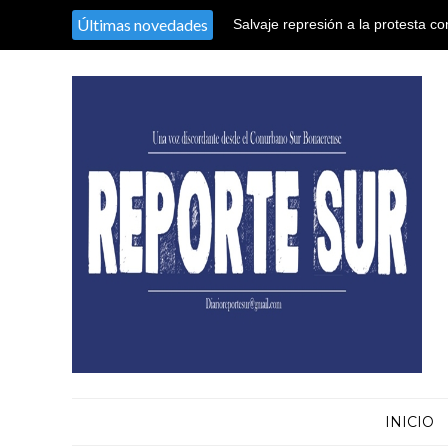
Últimas novedades
Salvaje represión a la protesta co
El nieto recuperado N° 128 declaró
territorio argentino en el Congres
sustracción y sustitución de iden
INICIO