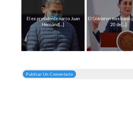
El ex presidente narco Juan
El Gobierno mexicano 
Hernánd[...]
20 de[...]
Publicar Un Comentario