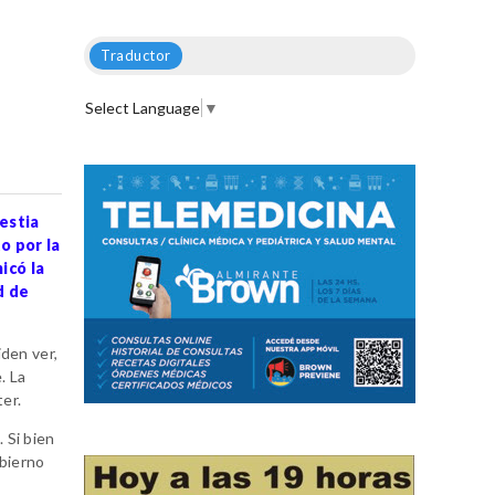
Traductor
Select Language
▼
lestia
o por la
icó la
d de
iden ver,
. La
ter.
 Si bien
obierno