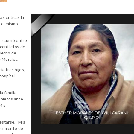
s críticas la
e el mismo
anscurrió entre
 conflictos de
bierno de
e Morales.
a tres hijos,
hospital
a familia
 nietos ante
Mis
estarse. “Mis
lecimiento de