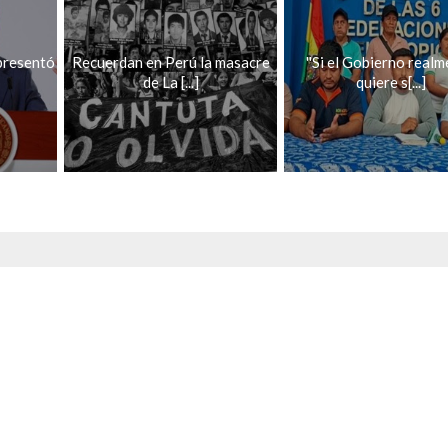
presentó
Recuerdan en Perú la masacre
''Si el Gobierno real
de La [...]
quiere s[...]