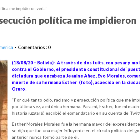
lítica me impidieron verla''
ersecución política me impidieron
merica
Comentarios : 0
•
(18/08/20 - Bolivia)-.A través de dos tuits, con pesar y mo
contra el Gobierno, el presidente constitucional de`puest
dictadura que encabeza Jeanine Añez, Evo Morales, comun
muerte de su hermana Esther (foto), acaecida en la ciuda
Oruro.
“Por qué tanto odio, racismo y persecución política que me imp
por última vez, a mi única hermana. Para mí, Esther, fue mi madre
historia juzgará”, escribió el exmandatario en su cuenta de Twit
Esther Morales Morales fue la hermana mayor del expresidente.
se dijo que fue una mujer influyente en el círculo político del g
anterior nunca formó parte de él.