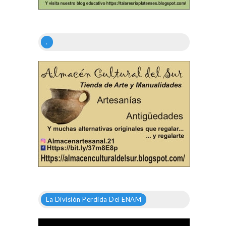
.
La División Perdida Del ENAM