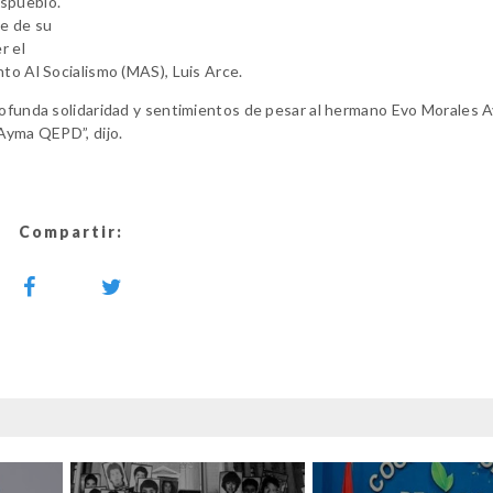
spueblo.
se de su
r el
nto Al Socialismo (MAS), Luis Arce.
profunda solidaridad y sentimientos de pesar al hermano Evo Morales 
 Ayma QEPD”, dijo.
Compartir: