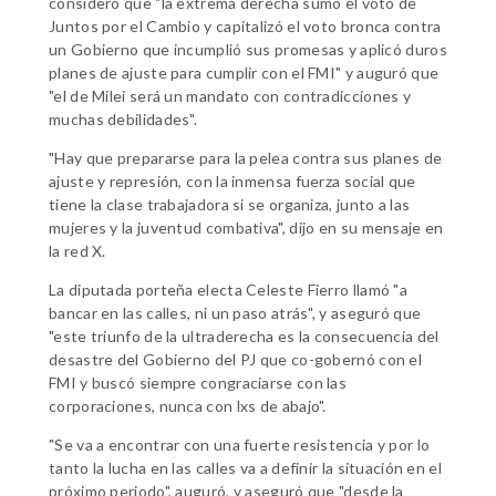
consideró que "la extrema derecha sumó el voto de
Juntos por el Cambio y capitalizó el voto bronca contra
un Gobierno que incumplió sus promesas y aplicó duros
planes de ajuste para cumplir con el FMI" y auguró que
"el de Milei será un mandato con contradicciones y
muchas debilidades".
"Hay que prepararse para la pelea contra sus planes de
ajuste y represión, con la inmensa fuerza social que
tiene la clase trabajadora si se organiza, junto a las
mujeres y la juventud combativa", dijo en su mensaje en
la red X.
La diputada porteña electa Celeste Fierro llamó "a
bancar en las calles, ni un paso atrás", y aseguró que
"este triunfo de la ultraderecha es la consecuencia del
desastre del Gobierno del PJ que co-gobernó con el
FMI y buscó siempre congraciarse con las
corporaciones, nunca con lxs de abajo".
"Se va a encontrar con una fuerte resistencia y por lo
tanto la lucha en las calles va a definir la situación en el
próximo periodo", auguró, y aseguró que "desde la