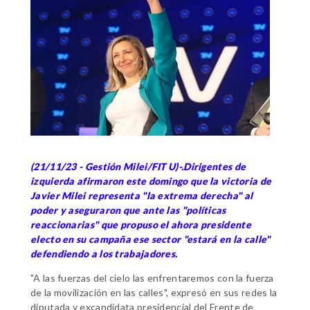
(21/11/23 - Gestión Milei/FIT U)-.Dirigentes de
izquierda afirmaron este domingo que la victoria de
Javier Milei representa "la extrema derecha" al
poder y aseguraron que ante las "políticas
reaccionarias" que propuso el ahora presidente
electo en su campaña ese sector "estará en la calle"
defendiendo a los trabajadores.
"A las fuerzas del cielo las enfrentaremos con la fuerza
de la movilización en las calles", expresó en sus redes la
diputada y excandidata presidencial del Frente de