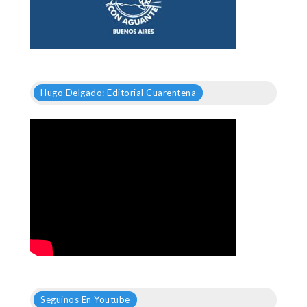
Hugo Delgado: Editorial Cuarentena
Seguinos En Youtube