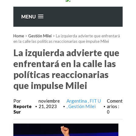
MENU
Home
>
Gestión Milei
>
La izquierda advierte que enfrentará
en la calle las políticas reaccionarias que impulse Milei
La izquierda advierte que
enfrentará en la calle las
políticas reaccionarias
que impulse Milei
Por
noviembre
Argentina
FIT U
Coment
Reporte
21, 2023
Gestión Milei
arios :
•
•
•
Sur
0