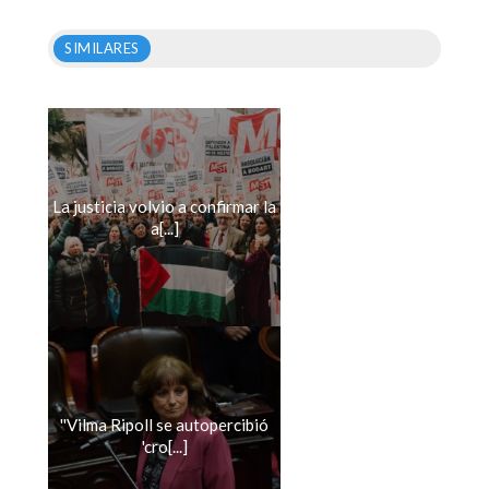
SIMILARES
La justicia volvio a confirmar la
a[...]
''Vilma Ripoll se autopercibió
'cro[...]