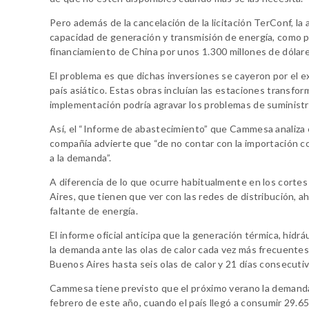
Pero además de la cancelación de la licitación TerConf, la
capacidad de generación y transmisión de energía, como 
financiamiento de China por unos 1.300 millones de dólare
El problema es que dichas inversiones se cayeron por el exc
país asiático. Estas obras incluían las estaciones transfo
implementación podría agravar los problemas de suministro
Así, el “Informe de abastecimiento” que Cammesa analiza e
compañía advierte que “de no contar con la importación co
a la demanda”.
A diferencia de lo que ocurre habitualmente en los corte
Aires, que tienen que ver con las redes de distribución, a
faltante de energía.
El informe oficial anticipa que la generación térmica, hidr
la demanda ante las olas de calor cada vez más frecuente
Buenos Aires hasta seis olas de calor y 21 días consecuti
Cammesa tiene previsto que el próximo verano la demanda 
febrero de este año, cuando el país llegó a consumir 29.