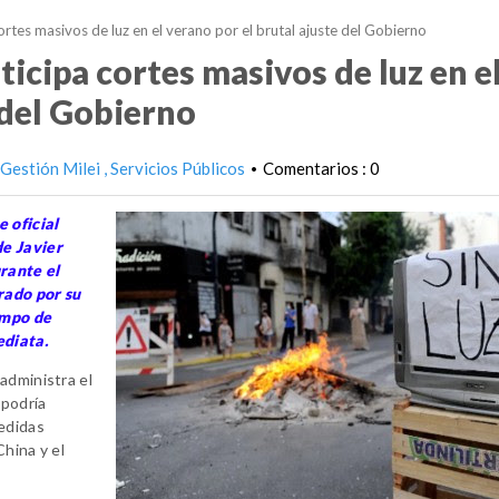
tes masivos de luz en el verano por el brutal ajuste del Gobierno
cipa cortes masivos de luz en e
 del Gobierno
Gestión Milei
Servicios Públicos
Comentarios : 0
•
 oficial
de Javier
rante el
rado por su
iempo de
ediata.
administra el
 podría
medidas
China y el