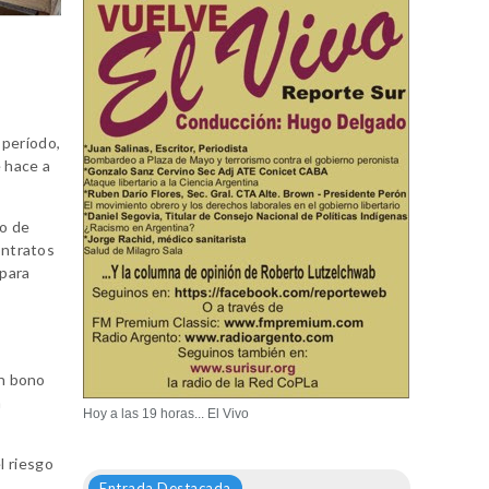
a
 período,
e hace a
no de
ontratos
 para
l
un bono
a
Hoy a las 19 horas... El Vivo
l riesgo
Entrada Destacada