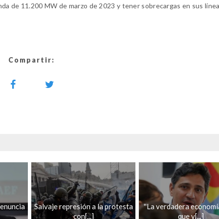
anda de 11.200 MW de marzo de 2023 y tener sobrecargas en sus líne
Compartir:
renuncia
Salvaje represión a la protesta
''La verdadera economía
con[...]
que v[...]