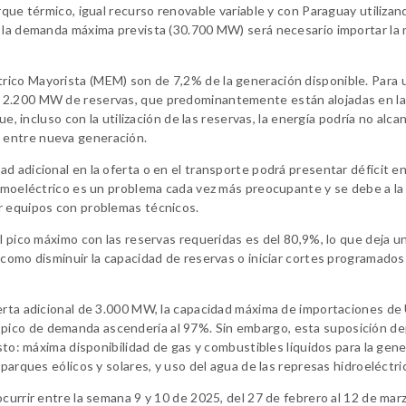
rque térmico, igual recurso renovable variable y con Paraguay utilizan
r la demanda máxima prevista (30.700 MW) será necesario importar la
ico Mayorista (MEM) son de 7,2% de la generación disponible. Para 
e 2.200 MW de reservas, que predominantemente están alojadas en l
e, incluso con la utilización de las reservas, la energía podría no alca
 entre nueva generación.
d adicional en la oferta o en el transporte podrá presentar déficit e
ermoeléctrico es un problema cada vez más preocupante y se debe a la 
r equipos con problemas técnicos.
el pico máximo con las reservas requeridas es del 80,9%, lo que deja 
 como disminuir la capacidad de reservas o iniciar cortes programados
ferta adicional de 3.000 MW, la capacidad máxima de importaciones de
ir el pico de demanda ascendería al 97%. Sin embargo, esta suposición 
isto: máxima disponibilidad de gas y combustibles líquidos para la gen
parques eólicos y solares, y uso del agua de las represas hidroeléctri
currir entre la semana 9 y 10 de 2025, del 27 de febrero al 12 de mar