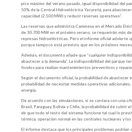
pico máximo del verano pasado, igual disponibilidad del pa
50% de la Central Hidroeléctrica Yacyretá, para abastece
capacidad (2.500 MW) y reducir reservas operativas”.
Las reservas que administra Cammesa en el Mercado Eléctr
de 30.700 MW en el próximo verano, se requerirán más d
represas hidroeléctricas. Pero el informe oficial advierte qu
porque tampoco está previsto que en los próximos meses
Además, el documento añade que “cualquier indisponibilida
abastecer a la demanda”. La indisponibilidad del parque t
fondos para realizar mantenimientos preventivos y repara
Según el documento oficial, la probabilidad de abastecer 
probabilidad de necesitar medidas operativas adicionales,
energía.
De acuerdo con las simulaciones, si se contara con una o
Brasil, Paraguay, Bolivia y Chile, la probabilidad de cubr
de que todo el resto del sistema funcione tal cual lo prev
térmica, operación normal en las centrales nucleares y los 
El informe destaca que los principales problemas podrían o