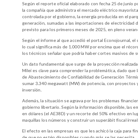
Según el reporte oficial elaborado con fecha 25 de junio p
la compañía que administra el mercado eléctrico mayorista
controlada por el gobierno, la energía producida en el parq
generación, sumadas a las importaciones de electricidad d
previsto para los primeros meses de 2025, en pleno vera
Según el informe al que accedió el portal Econojournal, e
lo cual significa más de 1.000 MW por encima que el récor
los técnicos señalar que podría haber cortes masivos de su
Un dato fundamental que surge de la proyección realizada
Milei es clave para comprender la problemática, dado que l
de Abastecimiento de Confiabilidad de Generación Térmica
sumar 3.340 megawatt (MW) de potencia, con proyectos ya
inversión.
Además, la situación se agrava por los problemas financie
gobierno libertario. Según la información disponible, las e
en dólares (el AE38D) y un recorte del 50% efectivo en lu
maquillas los números y construir un superábit fiscal irreal
El efecto en las empresas es que les achicó la caja para 
de que no estén disponibles cuando más se las necesita.