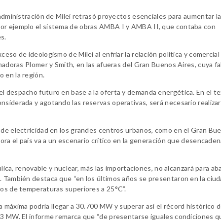
 administración de Milei retrasó proyectos esenciales para aumentar l
por ejemplo el sistema de obras AMBA I y AMBA II, que contaba con
s.
eso de ideologismo de Milei al enfriar la relación política y comercial
rmadoras Plomer y Smith, en las afueras del Gran Buenos Aires, cuya fa
 en la región.
l despacho futuro en base a la oferta y demanda energética. En el tex
nsiderada y agotando las reservas operativas, será necesario realiza
s de electricidad en los grandes centros urbanos, como en el Gran Bu
hora el país va a un escenario crítico en la generación que desencade
áulica, renovable y nuclear, más las importaciones, no alcanzará para a
s. También destaca que “en los últimos años se presentaron en la ciu
vos de temperaturas superiores a 25°C”.
máxima podría llegar a 30.700 MW y superar así el récord histórico d
653 MW. El informe remarca que “de presentarse iguales condiciones q