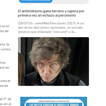
a
El antimileísmo gana terreno y supera por
primera vez al rechazo al peronismo
(28/07/26 - avierMilei/Elecciones 2027)-.A un
 con el
año de las elecciones nacionales, un estudio
lta de
observó que el llamado "voto anti" a Ja...
to, la
r cortes
enos
nará en
bastecer
dad de
el 1° de
ue en el