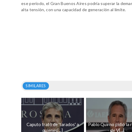
ese período, el Gran Buenos Aires podría superar la dem
alta tensión, con una capacidad de generación al límite.
SIMILARES
Caputo trató de 'tarados' a
Pablo Quirno pidió la 
quienes[...]
de V[...]