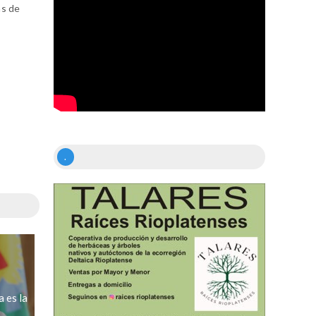
as de
.
 es la