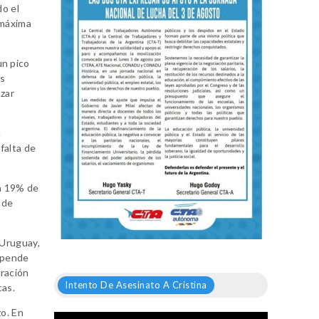
do el
 máxima
un pico
as
nzar
n
falta de
un 19% de
 de
 Uruguay,
depende
eración
Intento De Asesinato A Cristina
cas.
zo. En