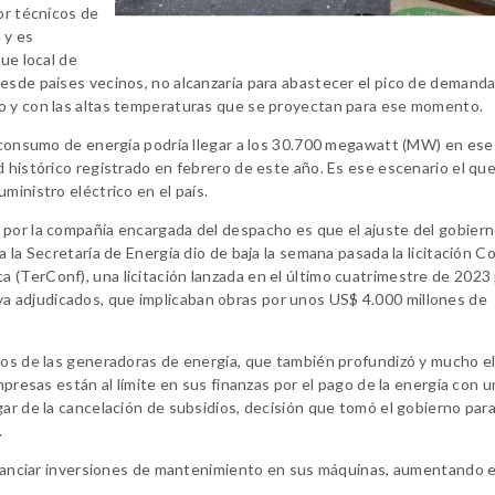
or técnicos de
 y es
ue local de
esde países vecinos, no alcanzaría para abastecer el pico de demand
no y con las altas temperaturas que se proyectan para ese momento.
l consumo de energía podría llegar a los 30.700 megawatt (MW) en ese
d histórico registrado en febrero de este año. Es ese escenario el qu
ministro eléctrico en el país.
 por la compañía encargada del despacho es que el ajuste del gobier
a la Secretaría de Energía dio de baja la semana pasada la licitación C
 (TerConf), una licitación lanzada en el último cuatrimestre de 2023
 adjudicados, que implicaban obras por unos US$ 4.000 millones de
ros de las generadoras de energía, que también profundizó y mucho e
mpresas están al límite en sus finanzas por el pago de la energía con 
gar de la cancelación de subsidios, decisión que tomó el gobierno par
.
financiar inversiones de mantenimiento en sus máquinas, aumentando e