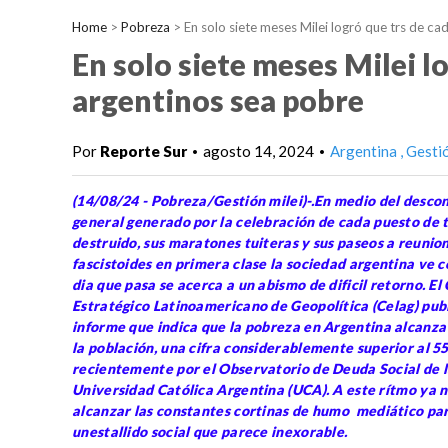
Home
>
Pobreza
>
En solo siete meses Milei logró que trs de c
En solo siete meses Milei l
argentinos sea pobre
Por
Reporte Sur
agosto 14, 2024
Argentina
Gesti
•
•
(14/08/24 - Pobreza/Gestión milei)-.En medio del desco
general generado por la celebración de cada puesto de 
destruido, sus maratones tuiteras y sus paseos a reunio
fascistoides en primera clase la sociedad argentina ve 
dia que pasa se acerca a un abismo de dificil retorno. El
Estratégico Latinoamericano de Geopolítica (Celag) pub
informe que indica que la pobreza en Argentina alcanza
la población, una cifra considerablemente superior al 
recientemente por el Observatorio de Deuda Social de 
Universidad Católica Argentina (UCA). A este rítmo ya n
alcanzar las constantes cortinas de humo mediático pa
unestallido social que parece inexorable.