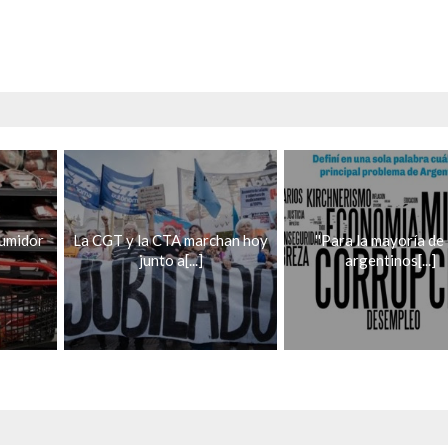
sumidor
La CGT y la CTA marchan hoy
''Para la mayoría de 
junto a[...]
argentinos[...]