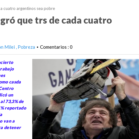
ada cuatro argentinos sea pobre
ogró que trs de cada cuatro
ón Milei
Pobreza
Comentarios : 0
•
ncierto
trabajo
nes
como casda
 Centro
licó un
 al 73,3% de
55% reportado
la
o van a
ra detener