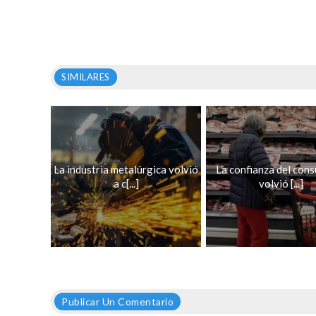
SIMILARES
La industria metalúrgica volvió
La confianza del con
a c[...]
volvió [...]
Publicar Un Comentario