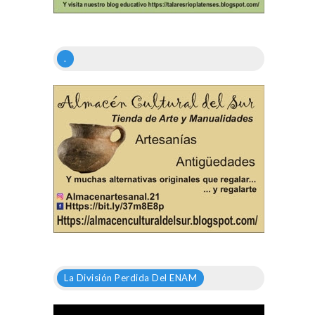
.
La División Perdida Del ENAM