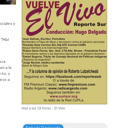
ociales y
 "Mal
usca
an a la
nto, y
ceso a
Hoy a las 19 horas... El Vivo
Entrada Destacada