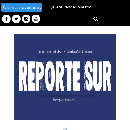
Últimas novedades
''Hay un millón de pobres
más''