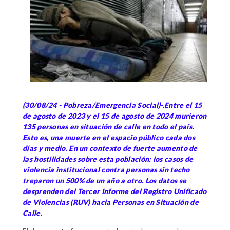
(30/08/24 - Pobreza/Emergencia Social)-.Entre el 15
de agosto de 2023 y el 15 de agosto de 2024 murieron
135 personas en situación de calle en todo el país.
Esto es, una muerte en el espacio público cada dos
días y medio. En un contexto de fuerte aumento de
las hostilidades sobre esta población: los casos de
violencia institucional contra personas sin techo
treparon un 500% de un año a otro. Los datos se
desprenden del Tercer Informe del Registro Unificado
de Violencias (RUV) hacia Personas en Situación de
Calle.