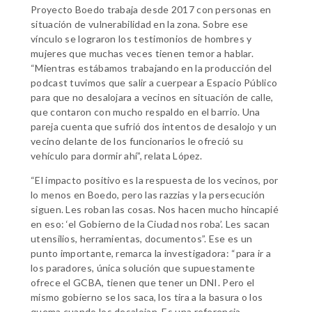
Proyecto Boedo trabaja desde 2017 con personas en
situación de vulnerabilidad en la zona. Sobre ese
vínculo se lograron los testimonios de hombres y
mujeres que muchas veces tienen temor a hablar.
“Mientras estábamos trabajando en la producción del
podcast tuvimos que salir a cuerpear a Espacio Público
para que no desalojara a vecinos en situación de calle,
que contaron con mucho respaldo en el barrio. Una
pareja cuenta que sufrió dos intentos de desalojo y un
vecino delante de los funcionarios le ofreció su
vehículo para dormir ahí”, relata López.
“El impacto positivo es la respuesta de los vecinos, por
lo menos en Boedo, pero las razzias y la persecución
siguen. Les roban las cosas. Nos hacen mucho hincapié
en eso: ‘el Gobierno de la Ciudad nos roba’. Les sacan
utensilios, herramientas, documentos”. Ese es un
punto importante, remarca la investigadora: “para ir a
los paradores, única solución que supuestamente
ofrece el GCBA, tienen que tener un DNI. Pero el
mismo gobierno se los saca, los tira a la basura o los
quema cuando los desalojan. Es una referencia