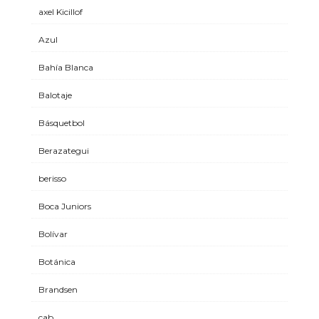
axel Kicillof
Azul
Bahía Blanca
Balotaje
Básquetbol
Berazategui
berisso
Boca Juniors
Bolívar
Botánica
Brandsen
cab