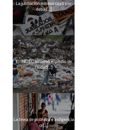
La jubilación mínima cayó por
debaj[...]
El INDEC informó el podio de
ciudad[...]
La línea de pobreza e indigencia
cr[...]