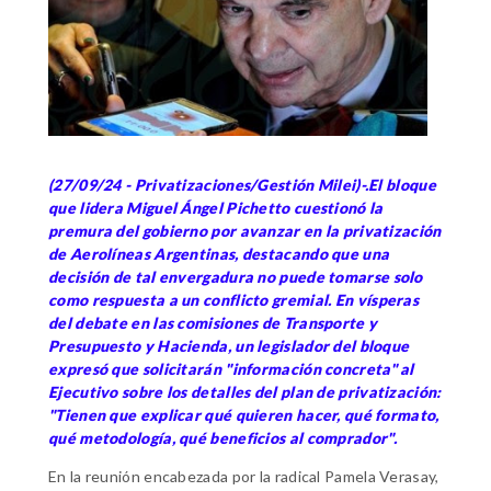
(27/09/24 - Privatizaciones/Gestión Milei)-.El bloque
que lidera Miguel Ángel Pichetto cuestionó la
premura del gobierno por avanzar en la privatización
de Aerolíneas Argentinas, destacando que una
decisión de tal envergadura no puede tomarse solo
como respuesta a un conflicto gremial. En vísperas
del debate en las comisiones de Transporte y
Presupuesto y Hacienda, un legislador del bloque
expresó que solicitarán "información concreta" al
Ejecutivo sobre los detalles del plan de privatización:
"Tienen que explicar qué quieren hacer, qué formato,
qué metodología, qué beneficios al comprador".
En la reunión encabezada por la radical Pamela Verasay,