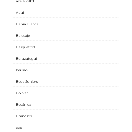
axel Kicillof
Azul
Bahía Blanca
Balotaje
Básquetbol
Berazategui
berisso
Boca Juniors
Bolívar
Botánica
Brandsen
cab