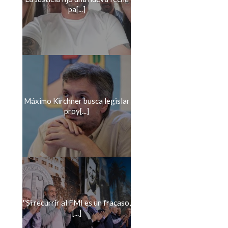
pa[...]
Máximo Kirchner busca legislar
proy[...]
''Si recurrir al FMI es un fracaso,
[...]