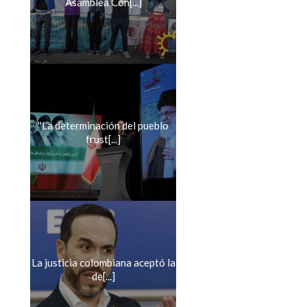
Asamblea Con[...]
''La determinación del pueblo
frust[...]
La justicia colombiana aceptó la
de[...]