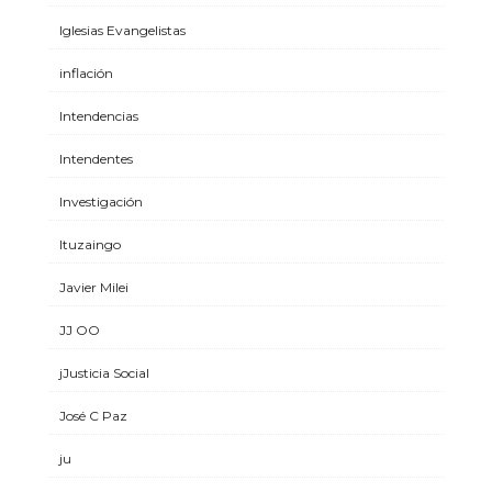
Iglesias Evangelistas
inflación
Intendencias
Intendentes
Investigación
Ituzaingo
Javier Milei
JJ OO
jJusticia Social
José C Paz
ju