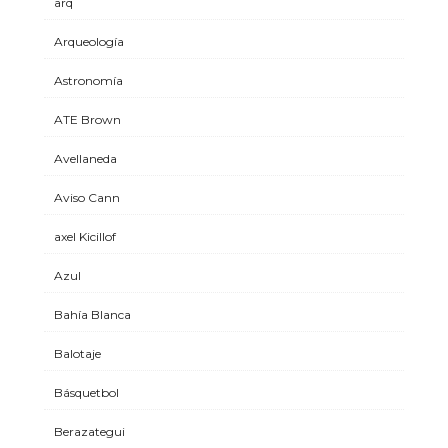
arq
Arqueología
Astronomía
ATE Brown
Avellaneda
Aviso Cann
axel Kicillof
Azul
Bahía Blanca
Balotaje
Básquetbol
Berazategui