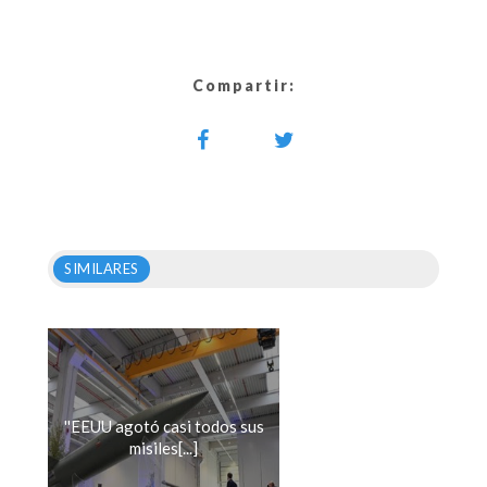
Compartir:
SIMILARES
''EEUU agotó casi todos sus
misiles[...]