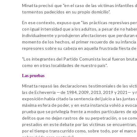
Minatta precisó que "en el caso de las víctimas infantiles d
tormentos padecidos en su propio domicilio".
En ese contexto, expuso que "las prácticas represivas per
con igual intensidad que a los adultos, a pesar de no hab
individualmente y produjeron afectaciones que perduran en
momento de los hechos, el primer recuerdo de su infancia 
represores sobre su cabeza en aquella frustrada fiesta d
"Los integrantes del Partido Comunista local fueron bru
como en otras localidades de nuestro país".
Las pruebas
Minatta repasó las declaraciones testimoniales de las víc
las de Echeverría —de 1984, 2009, 2013, 2019 y 2021— y res
exposición había citado la sentencia del juicio a las junta
máxima esfera de poder, y en esta instancia volvió a evoca
prueba que se privilegia frente a modos particulares de ej
delitos que no dejan rastros de su perpetración, o se com
prestados en este debate por las víctimas se encuentran, 
por el tiempo transcurrido como, sobre todo, por el marco