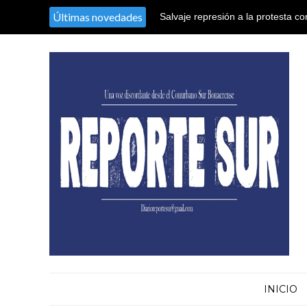
Últimas novedades
Salvaje represión a la protesta co
El nieto recuperado N° 128 declaró
territorio argentino en el Congres
sustracción y sustitución de iden
INICIO