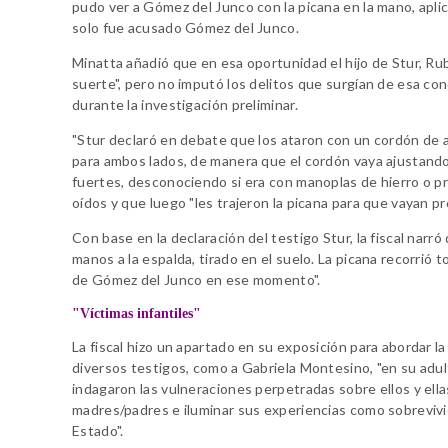
pudo ver a Gómez del Junco con la picana en la mano, aplic
solo fue acusado Gómez del Junco.
Minatta añadió que en esa oportunidad el hijo de Stur, Ru
suerte", pero no imputó los delitos que surgían de esa co
durante la investigación preliminar.
"Stur declaró en debate que los ataron con un cordón de al
para ambos lados, de manera que el cordón vaya ajustando"
fuertes, desconociendo si era con manoplas de hierro o pr
oídos y que luego "les trajeron la picana para que vayan p
Con base en la declaración del testigo Stur, la fiscal narró 
manos a la espalda, tirado en el suelo. La picana recorrió
de Gómez del Junco en ese momento".
"Víctimas infantiles"
La fiscal hizo un apartado en su exposición para abordar la
diversos testigos, como a Gabriela Montesino, "en su adul
indagaron las vulneraciones perpetradas sobre ellos y ella
madres/padres e iluminar sus experiencias como sobrevivie
Estado".