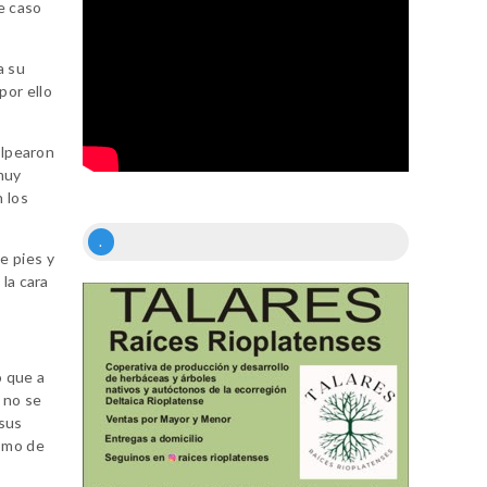
te caso
a su
por ello
olpearon
 muy
 los
.
de pies y
 la cara
ó que a
 no se
 sus
ismo de