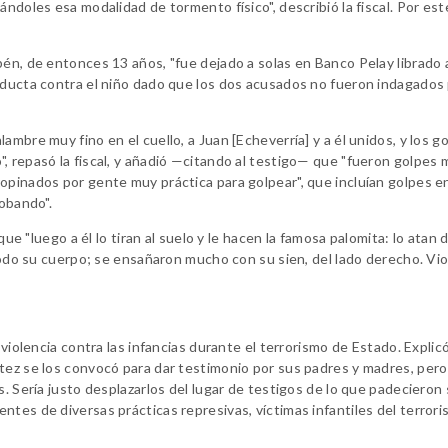
ándoles esa modalidad de tormento físico", describió la fiscal. Por es
bén, de entonces 13 años, "fue dejado a solas en Banco Pelay librado 
nducta contra el niño dado que los dos acusados no fueron indagados 
ambre muy fino en el cuello, a Juan [Echeverría] y a él unidos, y los g
, repasó la fiscal, y añadió —citando al testigo— que "fueron golpes
opinados por gente muy práctica para golpear", que incluían golpes en
robando".
que "luego a él lo tiran al suelo y le hacen la famosa palomita: lo atan 
 todo su cuerpo; se ensañaron mucho con su sien, del lado derecho. Vio
 violencia contra las infancias durante el terrorismo de Estado. Explic
tez se los convocó para dar testimonio por sus padres y madres, pero
s. Sería justo desplazarlos del lugar de testigos de lo que padecieron
ntes de diversas prácticas represivas, víctimas infantiles del terror