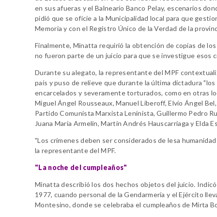
en sus afueras y el Balneario Banco Pelay, escenarios dond
pidió que se oficie a la Municipalidad local para que gesti
Memoria y con el Registro Único de la Verdad de la provinc
Finalmente, Minatta requirió la obtención de copias de lo
no fueron parte de un juicio para que se investigue esos 
Durante su alegato, la representante del MPF contextuali
país y puso de relieve que durante la última dictadura "l
encarcelados y severamente torturados, como en otras loc
Miguel Ángel Rousseaux, Manuel Liberoff, Elvio Ángel Bel,
Partido Comunista Marxista Leninista, Guillermo Pedro R
Juana María Armelín, Martín Andrés Hauscarriaga y Elda E
"Los crímenes deben ser considerados de lesa humanidad y
la representante del MPF.
"La noche del cumpleaños"
Minatta describió los dos hechos objetos del juicio. Indic
1977, cuando personal de la Gendarmería y el Ejército llevar
Montesino, donde se celebraba el cumpleaños de Mirta Boc