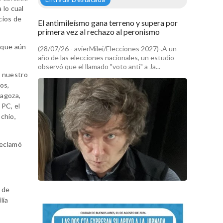
 lo cual
cios de
El antimileísmo gana terreno y supera por
primera vez al rechazo al peronismo
s que aún
(28/07/26 - avierMilei/Elecciones 2027)-.A un
año de las elecciones nacionales, un estudio
observó que el llamado "voto anti" a Ja...
n nuestro
os,
ragoza,
 PC, el
chio,
reclamó
 de
lia