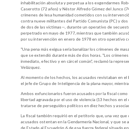
inhabilitación absoluta y perpetua a los exgendarmes Ro
Caserotto (72 años) y Néstor Alfredo Gómez del Junco (7
crímenes de lesa humanidad cometidos con su intervenció
contra nueve militantes del Partido Comunista (PC) y dos
de dos de las víctimas—, durante un operativo de secuest
perpetrado en mayo de 1977, mientras que también acusó
por su intervención en enero de 1978 en otro operativo co
"Una pena más exigua sería banalizar los crímenes de masa
que se extendió durante más de dos horas. "Los crímenes
inmediato, efectivo y en cárcel común", reclamó la represen
Velázquez.
Al momento de los hechos, los acusados revistaban en el 
el jefe de Grupo de Inteligencia de la plana mayor, mientr
Ambos exfuncionarios fueron acusados por la fiscal como co
libertad agravada por el uso de violencia (13 hechos en e
tratarse de perseguidos políticos en diez hechos y asociaci
La fiscal también requirió en el petitorio que, una vez que
acusados ostentan en la Gendarmería Nacional, y que se ar
de Estado al Escuadrón 6 de esa fuerza federal situado e