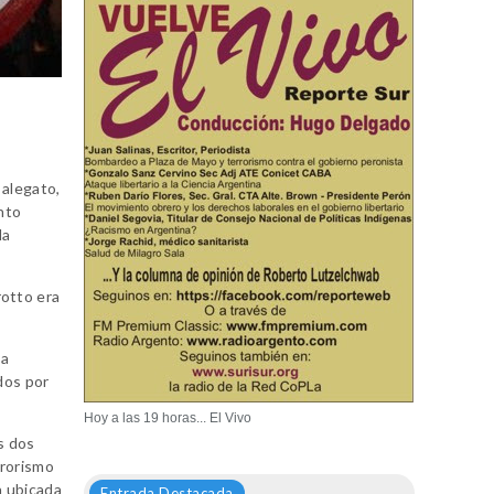
 alegato,
nto
la
rotto era
la
dos por
Hoy a las 19 horas... El Vivo
s dos
rrorismo
a ubicada
Entrada Destacada