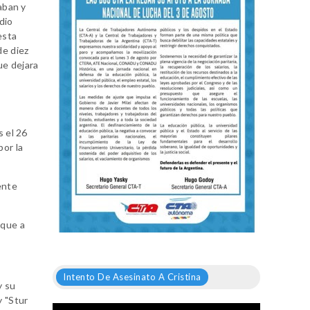
aban y
dio
esta
de diez
ue dejara
s el 26
por la
ente
 que a
Intento De Asesinato A Cristina
y su
y "Stur