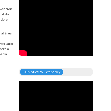
rvención
 al día
odo el
 al área
versario
derá a
e "la
Club Atlético Temperley