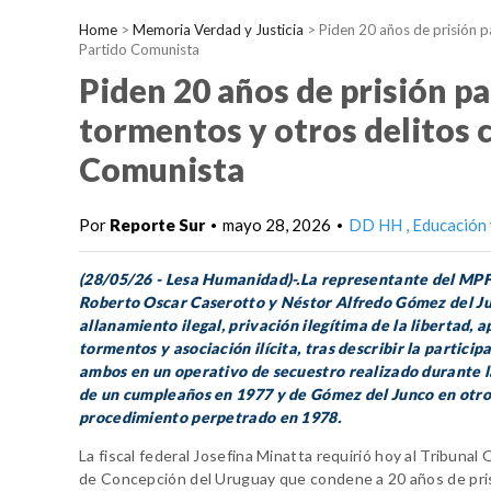
Home
>
Memoria Verdad y Justicia
>
Piden 20 años de prisión p
Partido Comunista
Piden 20 años de prisión p
tormentos y otros delitos c
Comunista
Por
Reporte Sur
mayo 28, 2026
DD HH
Educación 
•
•
(28/05/26 - Lesa Humanidad)-.La representante del MPF
Roberto Oscar Caserotto y Néstor Alfredo Gómez del J
allanamiento ilegal, privación ilegítima de la libertad, a
tormentos y asociación ilícita, tras describir la particip
ambos en un operativo de secuestro realizado durante l
de un cumpleaños en 1977 y de Gómez del Junco en otro
procedimiento perpetrado en 1978.
La fiscal federal Josefina Minatta requirió hoy al Tribunal 
de Concepción del Uruguay que condene a 20 años de pri