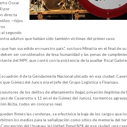
berto Oscar
4) por
n directa
 niños —hijos
ros
 al segundo
ntra adultos que habían sido también víctimas del primer caso.
 que han sucedido en nuestro país", sostuvo Minatta en el final de su
 deben ser considerados de lesa humanidad y las penas de cumplimie
tante del MPF, que contó con la asistencia de la auxiliar fiscal Gabrie
Escuadrón 6 de la Gendarmería Nacional ubicado en esa ciudad. Case
as que Gómez del Junco era el jefe del Grupo Logística y Finanzas.
autores de los delitos de allanamiento ilegal, privación ilegítima de 
l caso de Caserotto y 11 en el de Gómez del Junco), tormentos agrava
ón ilícita, todos en concurso real.
 queden firmes las condenas, se efectivice la baja de los cargos que lo
bitren los medios para la señalización como sitios de memoria del te
n Concepción del Uruguay, la Unidad Penal N°4 de esa ciudad, una cas