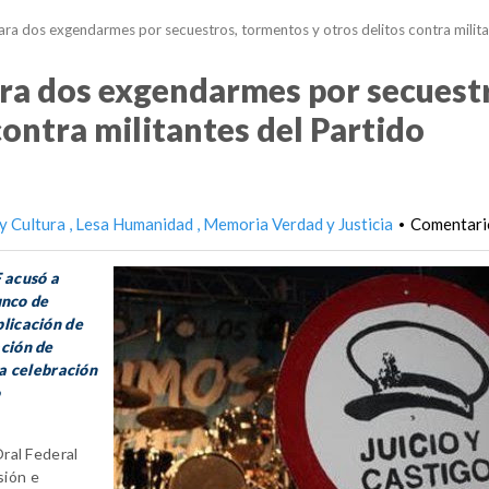
ara dos exgendarmes por secuestros, tormentos y otros delitos contra milita
ara dos exgendarmes por secuest
ontra militantes del Partido
y Cultura
Lesa Humanidad
Memoria Verdad y Justicia
Comentario
•
 acusó a
unco de
plicación de
ación de
a celebración
Oral Federal
sión e