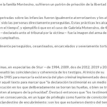
e la familia Montesino, sufrieron un patrón de privación de la libertad
petradas sobre las infancias fueron igualmente aterrorizantes y les 
er sido las personas directamente perseguidas. Estas prácticas les alc
 el tiempo", y ejemplificó que en el caso de Gabriela Motensino, de 4
—declarado ante el tribunal por la víctima— fue la imagen del arma de
e cumpleaños.
talmente perseguidos, cesanteados, encarcelados y severamente tort
timas, en especial las de Stur —de 1984, 2009, dos de 2012, 2019 y 2
altó las coincidencias y coherencia de los testigos. Al inicio de su
s de 1985 para marcar la existencia del plan criminal implementado desd
r aquél texto para marcar que "la declaración testimonial es un medio
ecución en los que deliberadamente se borran las huellas, o bien se t
eten al amparo de la privacidad". Destacó entonces que "los testimon
en consecuencia, en un lugar de privilegio como fuente de convicció
 clandestino de encubrimiento: son los que estuvieron dentro del ter