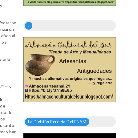
 y
afectaron
.
anzaron
 años al
 los
urados,
021— y
e la
 de
rata de
ios
La División Perdida Del ENAM
n, tanto
ror y han