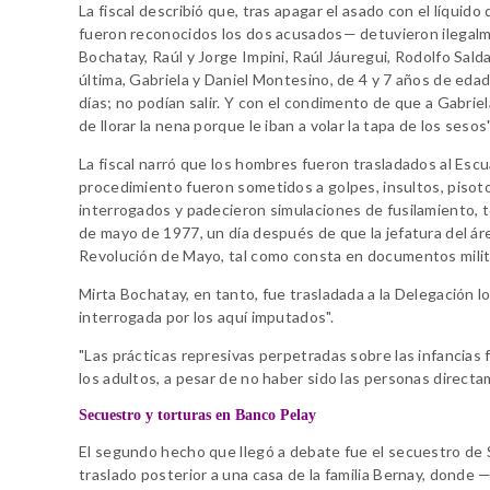
La fiscal describió que, tras apagar el asado con el líquid
fueron reconocidos los dos acusados— detuvieron ilegalme
Bochatay, Raúl y Jorge Impini, Raúl Jáuregui, Rodolfo Salda
última, Gabriela y Daniel Montesino, de 4 y 7 años de edad
días; no podían salir. Y con el condimento de que a Gabr
de llorar la nena porque le iban a volar la tapa de los sesos"
La fiscal narró que los hombres fueron trasladados al Escu
procedimiento fueron sometidos a golpes, insultos, pisoto
interrogados y padecieron simulaciones de fusilamiento, tor
de mayo de 1977, un día después de que la jefatura del áre
Revolución de Mayo, tal como consta en documentos militar
Mirta Bochatay, en tanto, fue trasladada a la Delegación l
interrogada por los aquí imputados".
"Las prácticas represivas perpetradas sobre las infancias 
los adultos, a pesar de no haber sido las personas direct
Secuestro y torturas en Banco Pelay
El segundo hecho que llegó a debate fue el secuestro de S
traslado posterior a una casa de la familia Bernay, donde