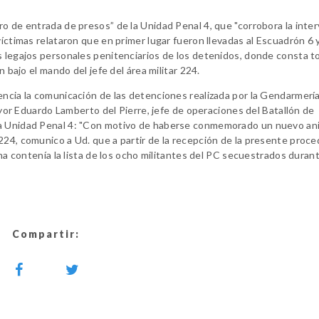
ro de entrada de presos” de la Unidad Penal 4, que "corrobora la inte
íctimas relataron que en primer lugar fueron llevadas al Escuadrón 6 y
s legajos personales penitenciarios de los detenidos, donde consta t
n bajo el mando del jefe del área militar 224.
encia la comunicación de las detenciones realizada por la Gendarmería
mayor Eduardo Lamberto del Pierre, jefe de operaciones del Batallón de
la Unidad Penal 4: "Con motivo de haberse conmemorado un nuevo ani
224, comunico a Ud. que a partir de la recepción de la presente proce
ina contenía la lista de los ocho militantes del PC secuestrados durant
Compartir: