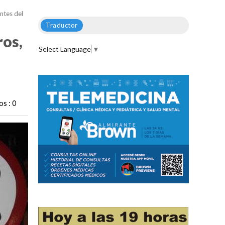
ntes del
Traductor
ros,
Select Language
▼
s : 0