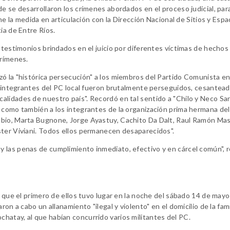
e se desarrollaron los crímenes abordados en el proceso judicial, para
one la medida en articulación con la Dirección Nacional de Sitios y Espa
ia de Entre Ríos.
s testimonios brindados en el juicio por diferentes víctimas de hecho
crímenes.
zó la "histórica persecución" a los miembros del Partido Comunista e
os integrantes del PC local fueron brutalmente perseguidos, cesantead
alidades de nuestro país". Recordó en tal sentido a "Chilo y Neco Sa
 como también a los integrantes de la organización prima hermana del
ubio, Marta Bugnone, Jorge Ayastuy, Cachito Da Dalt, Raul Ramón Mas
ster Viviani. Todos ellos permanecen desaparecidos".
 las penas de cumplimiento inmediato, efectivo y en cárcel común", 
ó que el primero de ellos tuvo lugar en la noche del sábado 14 de mayo
on a cabo un allanamiento "ilegal y violento" en el domicilio de la fami
hatay, al que habían concurrido varios militantes del PC.