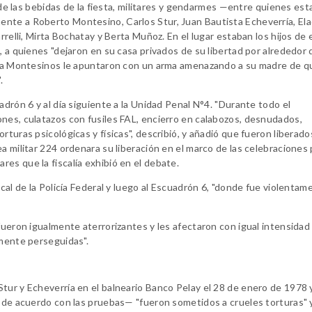
o de las bebidas de la fiesta, militares y gendarmes —entre quienes est
nte a Roberto Montesino, Carlos Stur, Juan Bautista Echeverría, Ela
rrelli, Mirta Bochatay y Berta Muñoz. En el lugar estaban los hijos de 
, a quienes "dejaron en su casa privados de su libertad por alrededor 
iela Montesinos le apuntaron con un arma amenazando a su madre de q
.
adrón 6 y al día siguiente a la Unidad Penal N°4. "Durante todo el
nes, culatazos con fusiles FAL, encierro en calabozos, desnudados,
turas psicológicas y físicas", describió, y añadió que fueron liberado
a militar 224 ordenara su liberación en el marco de las celebraciones 
es que la fiscalía exhibió en el debate.
ocal de la Policía Federal y luego al Escuadrón 6, "donde fue violentam
fueron igualmente aterrorizantes y les afectaron con igual intensidad
amente perseguidas".
tur y Echeverría en el balneario Banco Pelay el 28 de enero de 1978 
 —de acuerdo con las pruebas— "fueron sometidos a crueles torturas" 