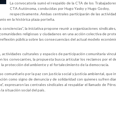
La convocatoria sumó el respaldo de la CTA de los Trabajadores
CTA Autónoma, conducidas por Hugo Yasky y Hugo Godoy,
respectivamente. Ambas centrales participarán de las activida
nio en la histórica plaza porteña.
 conciencias”, la iniciativa propone reunir a organizaciones sindicales
omunidades religiosas y ciudadanos en una acción colectiva de prote
reflexión pública sobre las consecuencias del actual modelo económi
actividades culturales y espacios de participación comunitaria vincu
ron los convocantes, la propuesta busca articular los reclamos por el d
la protección del ambiente y el fortalecimiento de la democracia.
comunitario por la paz con justicia social y justicia ambiental, que i
ación como signo de denuncia y de solidaridad con quienes sufren di
, expresaron las centrales sindicales al respaldar el llamado de Pére
la situación social del país.