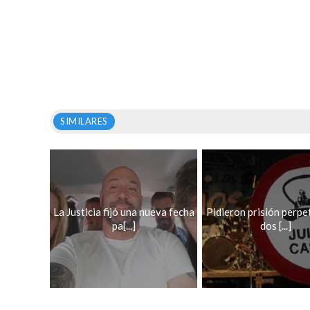
SIMILARES
La Justicia fijó una nueva fecha
Pidieron prisión perpe
pa[...]
dos [...]