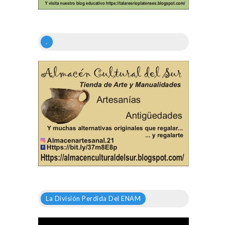
.
La División Perdida Del ENAM