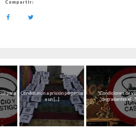
Compartir:
tua para
Condenaron a prisión perpetua
''Condiciones de vi
a un [...]
degradantes e[...]