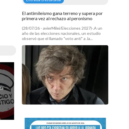
El antimileísmo gana terreno y supera por
primera vez al rechazo al peronismo
(28/07/26 - avierMilei/Elecciones 2027)-.A un
año de las elecciones nacionales, un estudio
observó que el llamado "voto anti" a Ja...
da