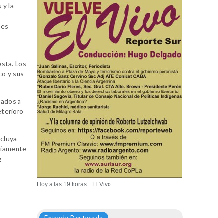
 y la
des
,
sta. Los
co y sus
lados a
eterioro
ncluya
ariamente
z
Hoy a las 19 horas... El Vivo
Entrada Destacada