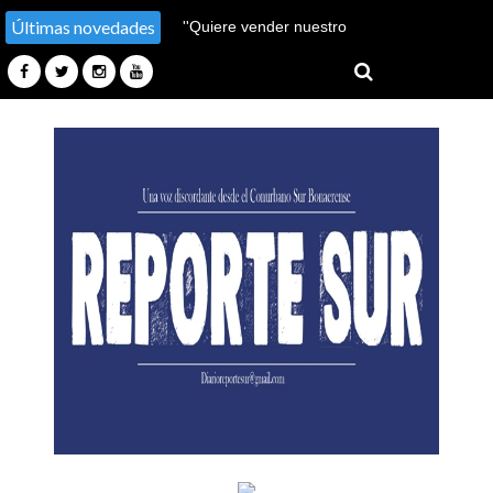
Últimas novedades
''Hay un millón de pobres
más''