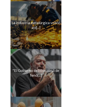
La industria metalúrgica volvió
a c[...]
''El Gobierno de Milei pasó de
fenó[...]