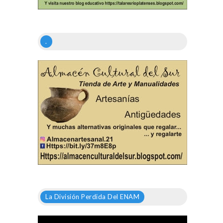
.
La División Perdida Del ENAM