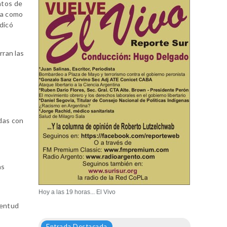
ntos de
da como
ndicó
rran las
adas con
as
Hoy a las 19 horas... El Vivo
ventud
Entrada Destacada