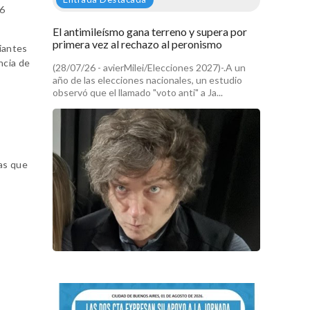
46
El antimileísmo gana terreno y supera por
primera vez al rechazo al peronismo
diantes
ncia de
(28/07/26 - avierMilei/Elecciones 2027)-.A un
año de las elecciones nacionales, un estudio
observó que el llamado "voto anti" a Ja...
ras que