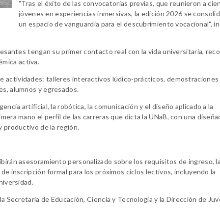
"Tras el éxito de las convocatorias previas, que reunieron a cie
jóvenes en experiencias inmersivas, la edición 2026 se consoli
un espacio de vanguardia para el descubrimiento vocacional", i
resantes tengan su primer contacto real con la vida universitaria, reco
mica activa.
 actividades: talleres interactivos lúdico-prácticos, demostraciones
tes, alumnos y egresados.
cia artificial, la robótica, la comunicación y el diseño aplicado a la
imera mano el perfil de las carreras que dicta la UNaB, con una diseñ
y productivo de la región.
ibirán asesoramiento personalizado sobre los requisitos de ingreso, l
de inscripción formal para los próximos ciclos lectivos, incluyendo la
niversidad.
 la Secretaría de Educación, Ciencia y Tecnología y la Dirección de Ju