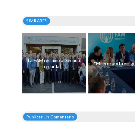
SIMILARES
La FAM reclamó al Senado
''Milei exporta vergü
frenar la [...]
Publicar Un Comentario