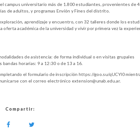
n el campus universitario más de 1.800 estudiantes, provenientes de 
ias de adultos, y programas Envión y Fines del distrito.
exploración, aprendizaje y encuentro, con 32 talleres donde los estu
oferta académica de la universidad y vivir por primera vez la experie
odalidades de asistencia: de forma individual o en visitas grupales
 bandas horarias: 9 a 12:30 o de 13 a 16.
ompletando el formulario de inscripción https://goo.su/qUCYl0 mient
municarse con el correo electrónico extension@unab.edu.ar.
Compartir: