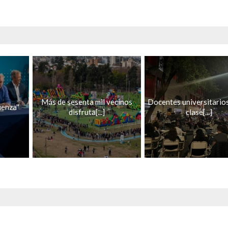
Más de sesenta mil vecinos
Docentes universitario
enza''
disfruta[...]
clase[...]