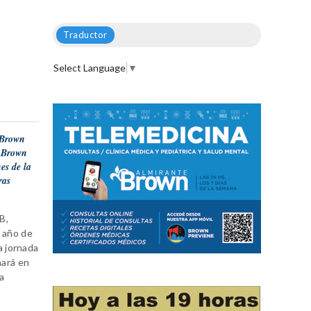
Traductor
Select Language
▼
 Brown
o Brown
es de la
ras
B,
o año de
a jornada
mará en
la