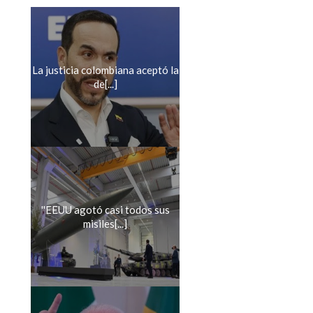
La justicia colombiana aceptó la
de[...]
''EEUU agotó casi todos sus
misiles[...]