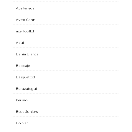
Avellaneda
Aviso Cann
axel Kicillof
Azul
Bahía Blanca
Balotaje
Básquetbol
Berazategui
berisso
Boca Juniors
Bolívar