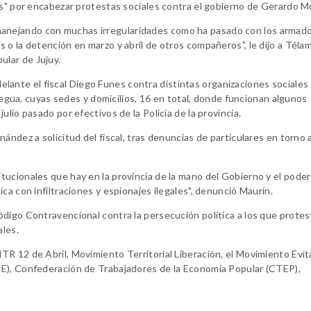
es" por encabezar protestas sociales contra el gobierno de Gerardo M
anejando con muchas irregularidades como ha pasado con los armad
 o la detención en marzo y abril de otros compañeros", le dijo a Téla
lar de Jujuy.
adelante el fiscal Diego Funes contra distintas organizaciones sociales
ilegua, cuyas sedes y domicilios, 16 en total, donde funcionan algunos
lio pasado por efectivos de la Policía de la provincia.
ández a solicitud del fiscal, tras denuncias de particulares en torno 
ucionales que hay en la provincia de la mano del Gobierno y el poder 
ca con infiltraciones y espionajes ilegales", denunció Maurín.
digo Contravencional contra la persecución política a los que protes
ales.
R 12 de Abril, Movimiento Territorial Liberación, el Movimiento Evit
TE), Confederación de Trabajadores de la Economía Popular (CTEP),