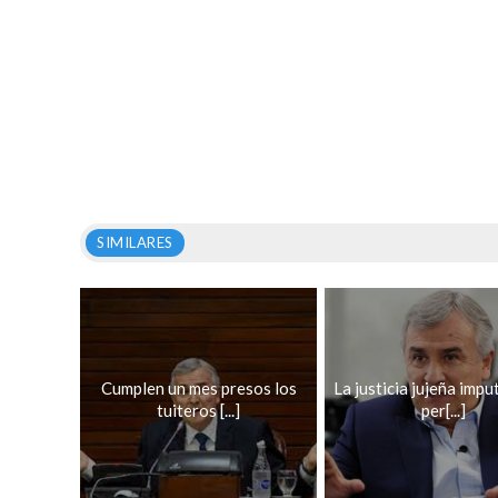
SIMILARES
Cumplen un mes presos los
La justicia jujeña impu
tuiteros [...]
per[...]