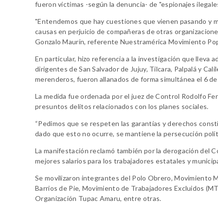
fueron víctimas -según la denuncia- de "espionajes ilegal
"Entendemos que hay cuestiones que vienen pasando y m
causas en perjuicio de compañeras de otras organizaciones
Gonzalo Maurín, referente Nuestramérica Movimiento Popu
En particular, hizo referencia a la investigación que lleva 
dirigentes de San Salvador de Jujuy, Tilcara, Palpalá y Cal
merenderos, fueron allanados de forma simultánea el 6 de ju
La medida fue ordenada por el juez de Control Rodolfo Fern
presuntos delitos relacionados con los planes sociales.
“Pedimos que se respeten las garantías y derechos constit
dado que esto no ocurre, se mantiene la persecución políti
La manifestación reclamó también por la derogación del Có
mejores salarios para los trabajadores estatales y municip
Se movilizaron integrantes del Polo Obrero, Movimiento MT
Barrios de Pie, Movimiento de Trabajadores Excluidos (M
Organización Tupac Amaru, entre otras.