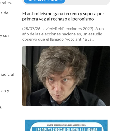
orales.
os de
El antimileísmo gana terreno y supera por
primera vez al rechazo al peronismo
m
(28/07/26 - avierMilei/Elecciones 2027)-.A un
año de las elecciones nacionales, un estudio
 y sus
observó que el llamado "voto anti" a Ja...
a
judicial
tan y
a,