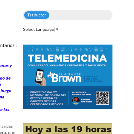
Traductor
Select Language
▼
tarios :
anos y
rno de
s
 luego
una
e las
emandas
tera, que