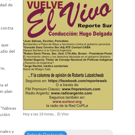
udad de
n contra
n que
udio del
no,
ra el
un plan
e "hábeas
cución
Hoy a las 19 horas... El Vivo
enales y
Entrada Destacada