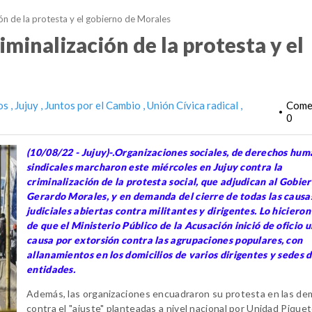
ón de la protesta y el gobierno de Morales
minalización de la protesta y el
os
Jujuy
Juntos por el Cambio
Unión Cívica radical
Comen
•
0
(10/08/22 - Jujuy)-.Organizaciones sociales, de derechos hum
sindicales marcharon este miércoles en Jujuy contra la
criminalización de la protesta social, que adjudican al Gobie
Gerardo Morales, y en demanda del cierre de todas las causa
judiciales abiertas contra militantes y dirigentes. Lo hicieron
de que el Ministerio Público de la Acusación inició de oficio 
causa por extorsión contra las agrupaciones populares, con
allanamientos en los domicilios de varios dirigentes y sedes d
entidades.
Además, las organizaciones encuadraron su protesta en las d
contra el "ajuste" planteadas a nivel nacional por Unidad Pique