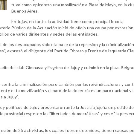
tuvo como epicentro una movilización a Plaza de Mayo, en la ci
Buenos Aires.
En Jujuy, en tanto, la actividad tiene como principal foco la
isterio Público de la Acusación inició de oficio una causa por extorsió
lios de varios dirigentes y sedes de las entidades.
 de los desocupados sobre la base de la represión y la criminalizació
s”, expresó el dirigente del Partido Obrero y Frente de Izquierda Cla
dio del club Gimnasia y Esgrima de Jujuy y culminó en la plaza Belgra
ontra la criminalización pero también por las reivindicaciones y cont
ente esta movilización y el paro de la docencia es un paro nacional y 
 a Jujuy”.
s y políticos de Jujuy presentaron ante la Justicia jujeña un pedido d
do provincial respeten las "libertades democráticas" y cese "la perse
sión de 25 activistas, los cuales fueron detenidos, tienen causas p