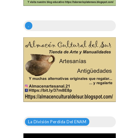
.
La División Perdida Del ENAM