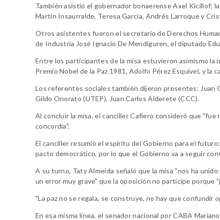
También asistió el gobernador bonaerense Axel Kicillof; l
Martín Insaurralde, Teresa García, Andrés Larroque y Cris
Otros asistentes fueron el secretario de Derechos Humanos
de Industria José Ignacio De Mendiguren, el diputado Edu
Entre los participantes de la misa estuvieron asimismo la
Premio Nobel de la Paz 1981, Adolfo Pérez Esquivel, y la 
Los referentes sociales también dijeron presentes: Juan 
Gildo Onorato (UTEP), Juan Carlos Alderete (CCC).
Al concluir la misa, el canciller Cafiero consideró que "fue
concordia".
El canciller resumió el espíritu del Gobierno para el futur
pacto democrático, por lo que el Gobierno va a seguir conv
A su turno, Taty Almeida señaló que la misa "nos ha unido 
un error muy grave" que la oposición no participe porque "
"La paz no se regala, se construye, no hay que confundir 
En esa misma línea, el senador nacional por CABA Marian