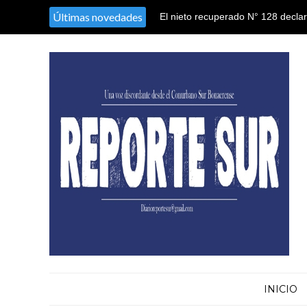
Últimas novedades
Almirante Brown profundiza los op
arroyos y desagües frente a las in
INICIO