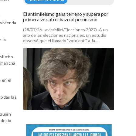
El antimileísmo gana terreno y supera por
l
primera vez al rechazo al peronismo
 vivienda
(28/07/26 - avierMilei/Elecciones 2027)-.A un
año de las elecciones nacionales, un estudio
e la
observó que el llamado "voto anti" a Ja...
. Mucho
s mancha
 en el
todas las
 quien
adeció