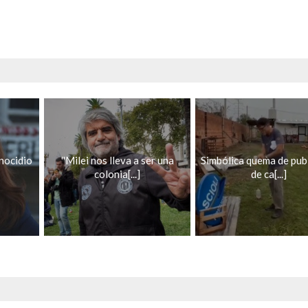
nocidio
''Milei nos lleva a ser una
Simbólica quema de pub
colonia[...]
de ca[...]