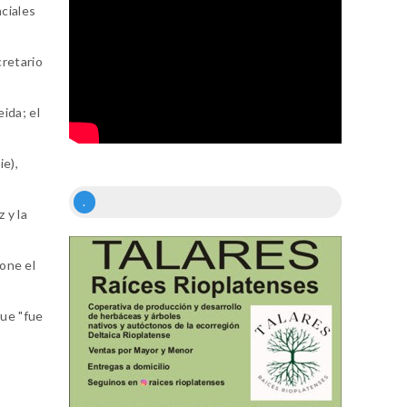
ciales
cretario
ida; el
ie),
.
 y la
ione el
que "fue