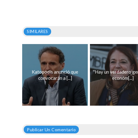
SIMILARES
Katopodis anunció que
''Hay un verdadero ge
convocarán a [...]
económ[...]
Publicar Un Comentario