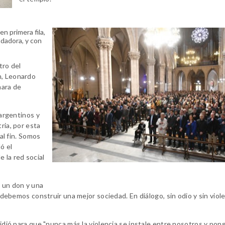
n primera fila,
ndadora, y con
tro del
n, Leonardo
mara de
 argentinos y
ria, por esta
 al fin. Somos
ó el
 la red social
s un don y una
e debemos construir una mejor sociedad. En diálogo, sin odio y sin viole
pidió para que "nunca más la violencia se instale entre nosotros y pon