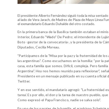
El presidente Alberto Fernández siguió toda la misa sentado e
al lado de Vera Jarach, de Madres de Plaza de Mayo Línea Fu
el exmandatario Eduardo Duhalde del otro costado.
En la primera banca de la Basílica también estaban el minis
Interior, Eduardo "Wado" De Pedro; el intendente de Lujá
Boto -gestor de la convocatoria-, y la presidenta de la Cá
Diputados, Cecilia Moreau.
"Participamos de la "Misa por la paz y la fraternidad de los
las argentinas". Como escuchamos en la homilía: "por la pat
casa, esta familia que somos. Difícil, compleja. Pero familia
Argentina". Hoy nos hemos reunido para reflexionar", señal
Presidente en un mensaje publicado en su cuenta oficial de
Twitter.
Y en ese sentido, el mandatario agregó: "La fraternidad e
tarea'. Es por ello, el don y la tarea de nuestro pueblo, qu
Como expresó el Papa Francisco, nadie se salva solo".
En uno de los pasajes de la homilía, el arzobispo Scheinig 