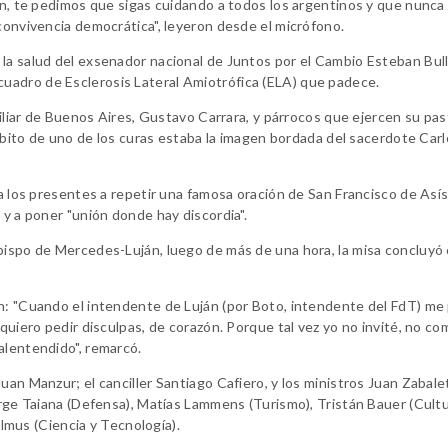
ión, te pedimos que sigas cuidando a todos los argentinos y que nunca
 convivencia democrática", leyeron desde el micrófono.
la salud del exsenador nacional de Juntos por el Cambio Esteban Bull
uadro de Esclerosis Lateral Amiotrófica (ELA) que padece.
uxiliar de Buenos Aires, Gustavo Carrara, y párrocos que ejercen su pas
 hábito de uno de los curas estaba la imagen bordada del sacerdote Car
 a los presentes a repetir una famosa oración de San Francisco de Asís,
 y a poner "unión donde hay discordia".
bispo de Mercedes-Luján, luego de más de una hora, la misa concluyó 
ón: "Cuando el intendente de Luján (por Boto, intendente del FdT) m
 quiero pedir disculpas, de corazón. Porque tal vez yo no invité, no c
alentendido", remarcó.
uan Manzur; el canciller Santiago Cafiero, y los ministros Juan Zabale
orge Taiana (Defensa), Matías Lammens (Turismo), Tristán Bauer (Cultu
Filmus (Ciencia y Tecnología).