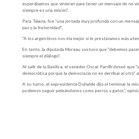
esperábamos que vinieran para tener un mensaje de no vio
siempre es una misión".
Para Taiana, fue "una jornada muy profunda con un mensa
paz y la fraternidad".
"A los argentinos nos iría mejor si le prestáramos más aten
En tanto, la diputada Moreau sostuvo que "debemos parar
siempre el diálogo".
Al salir de la Basílica, el senador Oscar Parrilli deseó qu
democrática porque la democracia no es derribar al otro" 
A su turno, el expresidente Duhalde dijo al terminar la mis
podemos seguir peleándonos como perros y gatos", opinó