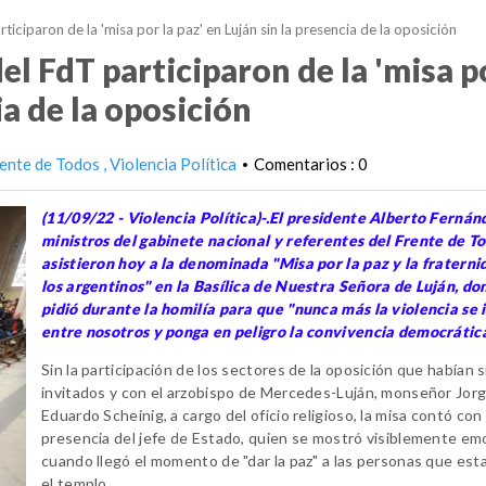
rticiparon de la 'misa por la paz' en Luján sin la presencia de la oposición
el FdT participaron de la 'misa p
ia de la oposición
ente de Todos
Violencia Política
Comentarios : 0
•
(11/09/22 - Violencia Política)-.El presidente Alberto Fernán
ministros del gabinete nacional y referentes del Frente de T
asistieron hoy a la denominada "Misa por la paz y la fraterni
los argentinos" en la Basílica de Nuestra Señora de Luján, do
pidió durante la homilía para que "nunca más la violencia se 
entre nosotros y ponga en peligro la convivencia democrática
Sin la participación de los sectores de la oposición que habían 
invitados y con el arzobispo de Mercedes-Luján, monseñor Jor
Eduardo Scheinig, a cargo del oficio religioso, la misa contó con 
presencia del jefe de Estado, quien se mostró visiblemente e
cuando llegó el momento de "dar la paz" a las personas que est
el templo.