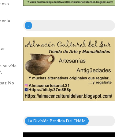
senso
or la
.
tar
n su vida
".
 paz. No
La División Perdida Del ENAM