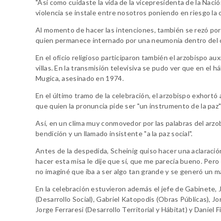
"Así como cuidaste la vida de la vicepresidenta de la Nac
violencia se instale entre nosotros poniendo en riesgo la
Al momento de hacer las intenciones, también se rezó por 
quien permanece internado por una neumonía dentro del c
En el oficio religioso participaron también el arzobispo a
villas. En la transmisión televisiva se pudo ver que en el
Mugica, asesinado en 1974.
En el último tramo de la celebración, el arzobispo exhortó
que quien la pronuncia pide ser "un instrumento de la paz"
Así, en un clima muy conmovedor por las palabras del arzo
bendición y un llamado insistente "a la paz social".
Antes de la despedida, Scheinig quiso hacer una aclaraci
hacer esta misa le dije que sí, que me parecía bueno. Pero
no imaginé que iba a ser algo tan grande y se generó un m
En la celebración estuvieron además el jefe de Gabinete, J
(Desarrollo Social), Gabriel Katopodis (Obras Públicas), J
Jorge Ferraresi (Desarrollo Territorial y Hábitat) y Daniel 