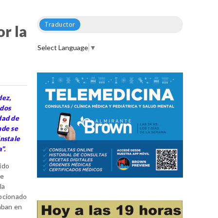
Traductor
or la
Select Language
▼
dez,
odos
dad de
nde se
instale
".
sido
ge
la
mocionado
aban en