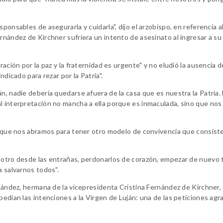
ponsables de asegurarla y cuidarla", dijo el arzobispo, en referencia a
rnández de Kirchner sufriera un intento de asesinato al ingresar a su
ación por la paz y la fraternidad es urgente" y no eludió la ausencia d
ndicado para rezar por la Patria".
án, nadie debería quedarse afuera de la casa que es nuestra la Patria
al interpretación no mancha a ella porque es inmaculada, sino que no
 y que nos abramos para tener otro modelo de convivencia que consiste
l otro desde las entrañas, perdonarlos de corazón, empezar de nuevo 
a salvarnos todos".
rnández, hermana de la vicepresidenta Cristina Fernández de Kirchner,
pedían las intenciones a la Virgen de Luján: una de las peticiones agr