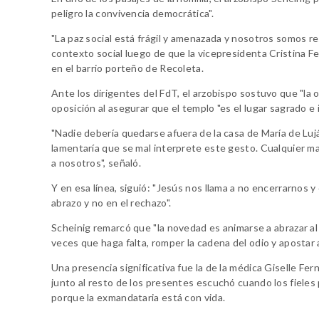
peligro la convivencia democrática".
"La paz social está frágil y amenazada y nosotros somos res
contexto social luego de que la vicepresidenta Cristina Fe
en el barrio porteño de Recoleta.
Ante los dirigentes del FdT, el arzobispo sostuvo que "la or
oposición al asegurar que el templo "es el lugar sagrado e i
"Nadie debería quedarse afuera de la casa de María de Luj
lamentaría que se mal interprete este gesto. Cualquier m
a nosotros", señaló.
Y en esa línea, siguió: "Jesús nos llama a no encerrarnos
abrazo y no en el rechazo".
Scheinig remarcó que "la novedad es animarse a abrazar a
veces que haga falta, romper la cadena del odio y apostar 
Una presencia significativa fue la de la médica Giselle Fe
junto al resto de los presentes escuchó cuando los fieles 
porque la exmandataria está con vida.