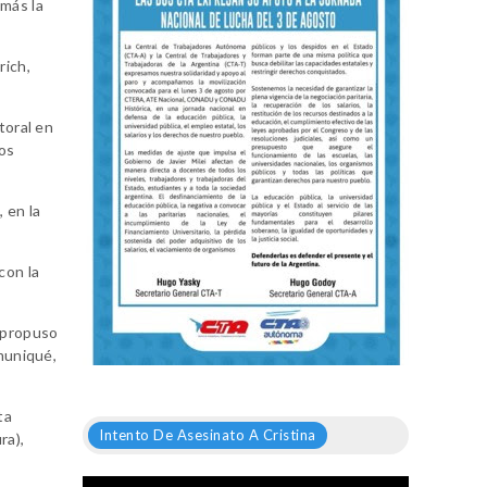
 más la
rich,
toral en
los
 en la
con la
e propuso
omuniqué,
ta
Intento De Asesinato A Cristina
ra),