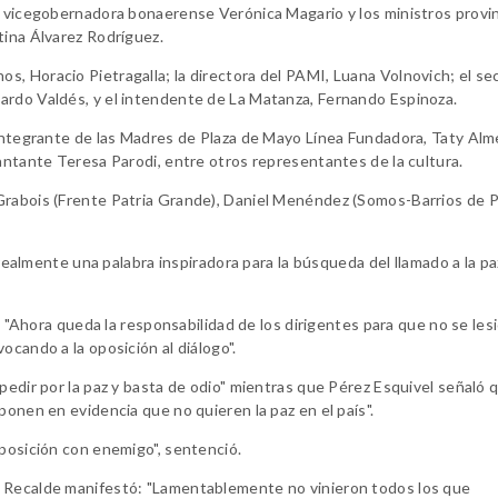
a vicegobernadora bonaerense Verónica Magario y los ministros provin
tina Álvarez Rodríguez.
, Horacio Pietragalla; la directora del PAMI, Luana Volnovich; el se
ardo Valdés, y el intendente de La Matanza, Fernando Espinoza.
 integrante de las Madres de Plaza de Mayo Línea Fundadora, Taty Alme
cantante Teresa Parodi, entre otros representantes de la cultura.
Grabois (Frente Patria Grande), Daniel Menéndez (Somos-Barrios de P
 realmente una palabra inspiradora para la búsqueda del llamado a la paz
o: "Ahora queda la responsabilidad de los dirigentes para que no se les
ocando a la oposición al diálogo".
pedir por la paz y basta de odio" mientras que Pérez Esquivel señaló 
ponen en evidencia que no quieren la paz en el país".
oposición con enemigo", sentenció.
o Recalde manifestó: "Lamentablemente no vinieron todos los que