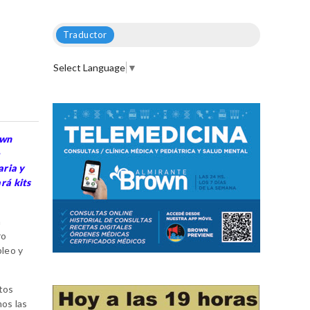
Traductor
Select Language
▼
own
aria y
rá kits
a
ro
pleo y
tos
os las