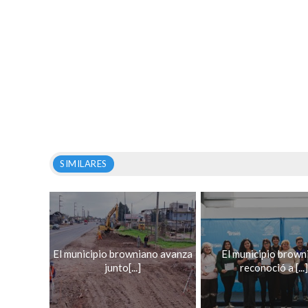
SIMILARES
El municipio browniano avanza
El municipio brown
junto[...]
reconoció a [...]