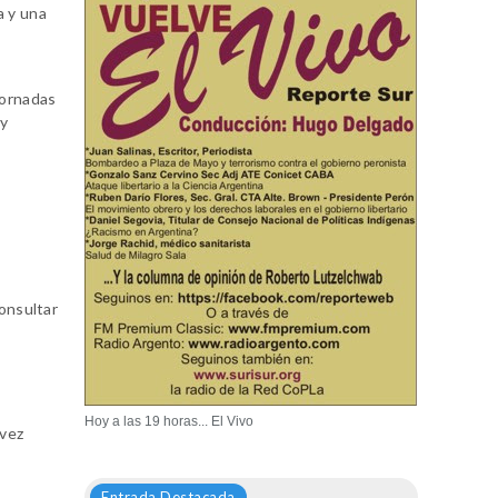
a y una
jornadas
 y
onsultar
Hoy a las 19 horas... El Vivo
 vez
Entrada Destacada