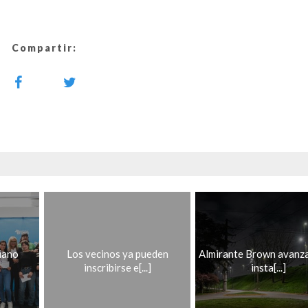
Compartir:
iano
Los vecinos ya pueden
Almirante Brown avanza
inscribirse e[...]
insta[...]