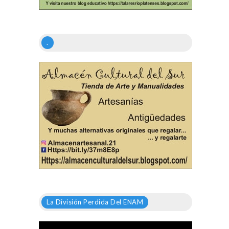
.
La División Perdida Del ENAM