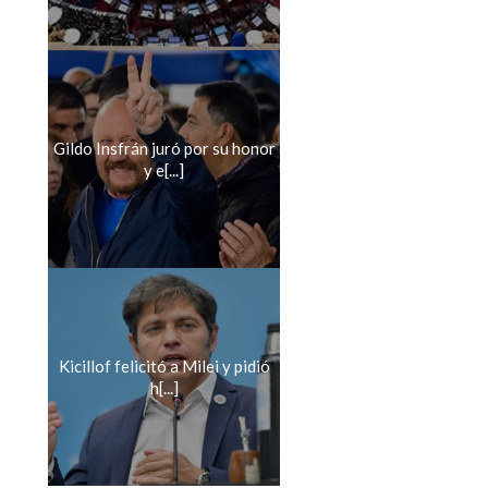
Gildo Insfrán juró por su honor
y e[...]
Kicillof felicitó a Milei y pidió
h[...]