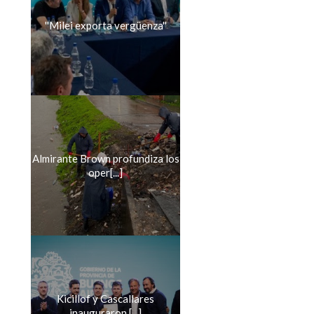
''Milei exporta vergüenza''
Almirante Brown profundiza los
oper[...]
Kicillof y Cascallares
inauguraron [...]