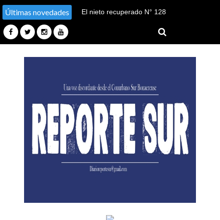
Últimas novedades
El nieto recuperado N° 128
declaró en el juicio por su
sustracción y sustitución de
identidad en Tucumán