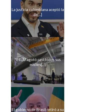
La justicia colombiana aceptó la
de[...]
''EEUU agotó casi todos sus
misiles[...]
El gobierno de Brasil retiró a su