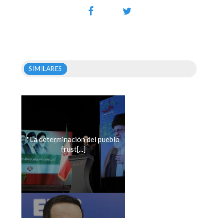
SIMILARES
''La determinación del pueblo
frust[...]