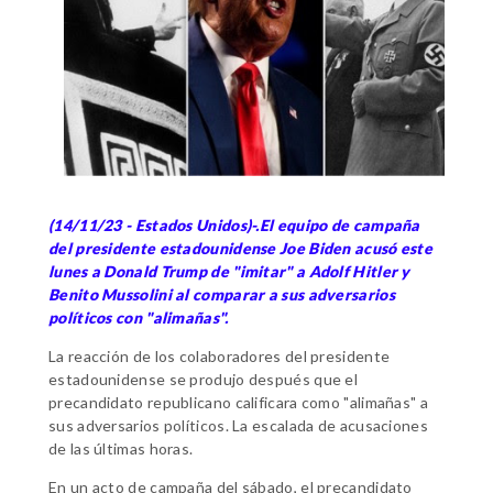
(14/11/23 - Estados Unidos)-.El equipo de campaña
del presidente estadounidense Joe Biden acusó este
lunes a Donald Trump de "imitar" a Adolf Hitler y
Benito Mussolini al comparar a sus adversarios
políticos con "alimañas".
La reacción de los colaboradores del presidente
estadounidense se produjo después que el
precandidato republicano calificara como "alimañas" a
sus adversarios políticos. La escalada de acusaciones
de las últimas horas.
En un acto de campaña del sábado, el precandidato