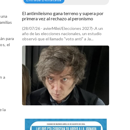
El antimileísmo gana terreno y supera por
 una
primera vez al rechazo al peronismo
amilias
(28/07/26 - avierMilei/Elecciones 2027)-.A un
año de las elecciones nacionales, un estudio
tán para
observó que el llamado "voto anti" a Ja...
os, el
n a
e la