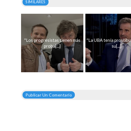
SIMILARES
''Los progresistas tienen más
''La UBA tenía prostíbu
proba[...]
su[...]
Publicar Un Comentario