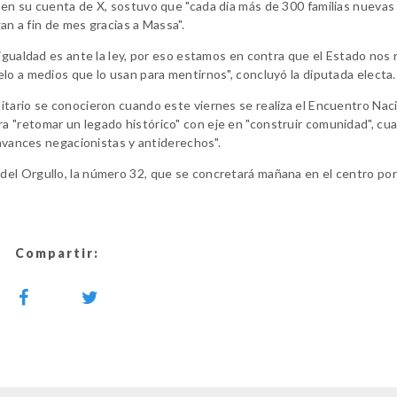
 en su cuenta de X, sostuvo que "cada día más de 300 familias nuevas
gan a fin de mes gracias a Massa".
 igualdad es ante la ley, por eso estamos en contra que el Estado nos
lo a medios que lo usan para mentirnos", concluyó la diputada electa.
itario se conocieron cuando este viernes se realiza el Encuentro Nac
 "retomar un legado histórico" con eje en "construir comunidad", cu
"avances negacionistas y antiderechos".
el Orgullo, la número 32, que se concretará mañana en el centro po
Compartir: