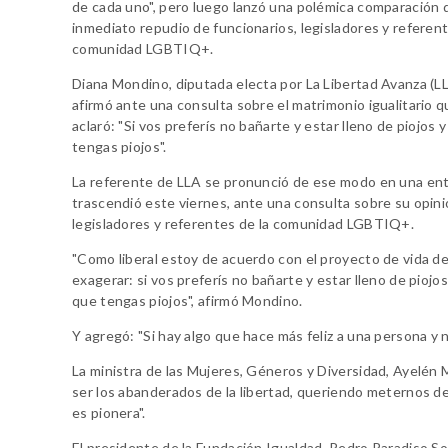
de cada uno", pero luego lanzó una polémica comparación 
inmediato repudio de funcionarios, legisladores y referent
comunidad LGBTIQ+.
Diana Mondino, diputada electa por La Libertad Avanza (LLA
afirmó ante una consulta sobre el matrimonio igualitario q
aclaró: "Si vos preferís no bañarte y estar lleno de piojos
tengas piojos".
La referente de LLA se pronunció de ese modo en una entre
trascendió este viernes, ante una consulta sobre su opinió
legisladores y referentes de la comunidad LGBTIQ+.
"Como liberal estoy de acuerdo con el proyecto de vida de
exagerar: si vos preferís no bañarte y estar lleno de piojos
que tengas piojos", afirmó Mondino.
Y agregó: "Si hay algo que hace más feliz a una persona y n
La ministra de las Mujeres, Géneros y Diversidad, Ayelén 
ser los abanderados de la libertad, queriendo meternos d
es pionera".
El presidente de la Fundación Igualdad, Pedro Paradiso Sot