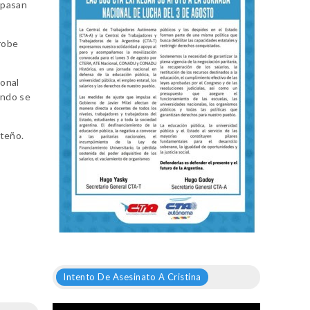
 pasan
 robe
ional
ando se
rteño.
Intento De Asesinato A Cristina