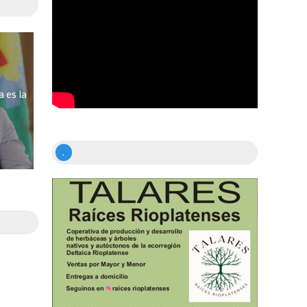
 es la
.