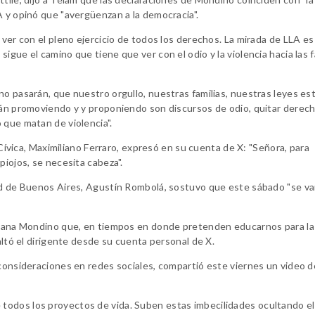
A y opinó que "avergüenzan a la democracia".
 ver con el pleno ejercicio de todos los derechos. La mirada de LLA es
gue el camino que tiene que ver con el odio y la violencia hacia las f
no pasarán, que nuestro orgullo, nuestras familias, nuestras leyes es
tán promoviendo y y proponiendo son discursos de odio, quitar derech
 que matan de violencia".
n Cívica, Maximiliano Ferraro, expresó en su cuenta de X: "Señora, para
piojos, se necesita cabeza".
dad de Buenos Aires, Agustín Rombolá, sostuvo que este sábado "se va
 Diana Mondino que, en tiempos en donde pretenden educarnos para la
altó el dirigente desde su cuenta personal de X.
 consideraciones en redes sociales, compartió este viernes un video d
todos los proyectos de vida. Suben estas imbecilidades ocultando el