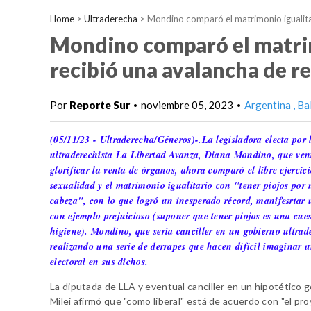
Home
>
Ultraderecha
>
Mondino comparó el matrimonio igualitar
Mondino comparó el matrimo
recibió una avalancha de r
Por
Reporte Sur
noviembre 05, 2023
Argentina
Ba
•
•
(05/11/23 - Ultraderecha/Géneros)-.La legisladora electa por 
ultraderechista La Libertad Avanza, Diana Mondino, que ven
glorificar la venta de órganos, ahora comparó el libre ejercici
sexualidad y el matrimonio igualitario con "tener piojos por 
cabeza", con lo que logró un inesperado récord, manifesrtar 
con ejemplo prejuicioso (suponer que tener piojos es una cue
higiene). Mondino, que sería canciller en un gobierno ultrad
realizando una serie de derrapes que hacen dificil imaginar u
electoral en sus dichos.
La diputada de LLA y eventual canciller en un hipotético 
Milei afirmó que "como liberal" está de acuerdo con "el pr