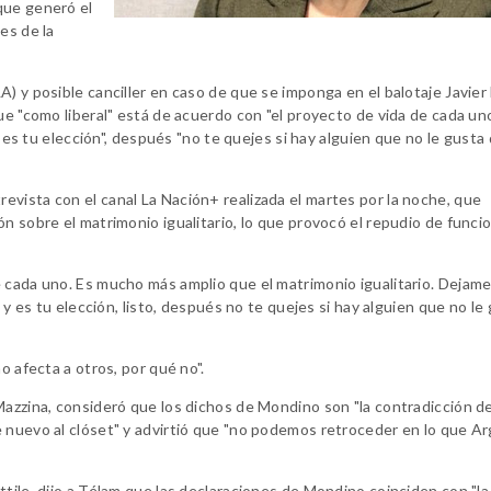
que generó el
es de la
) y posible canciller en caso de que se imponga en el balotaje Javier 
ue "como liberal" está de acuerdo con "el proyecto de vida de cada uno
 y es tu elección", después "no te quejes si hay alguien que no le gusta
vista con el canal La Nación+ realizada el martes por la noche, que
n sobre el matrimonio igualitario, lo que provocó el repudio de funcio
 cada uno. Es mucho más amplio que el matrimonio igualitario. Dejam
 y es tu elección, listo, después no te quejes si hay alguien que no le
o afecta a otros, por qué no".
Mazzina, consideró que los dichos de Mondino son "la contradicción d
e nuevo al clóset" y advirtió que "no podemos retroceder en lo que A
tile, dijo a Télam que las declaraciones de Mondino coinciden con "la