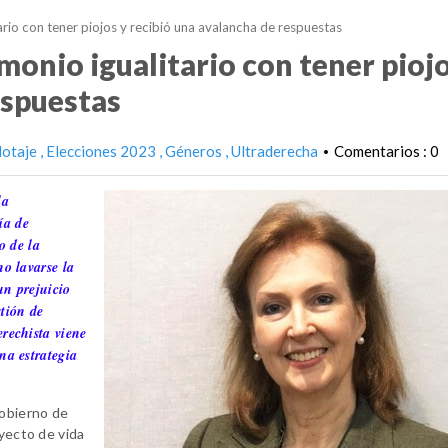
io con tener piojos y recibió una avalancha de respuestas
nio igualitario con tener piojo
espuestas
lotaje
Elecciones 2023
Géneros
Ultraderecha
Comentarios : 0
•
la
ía de
o de la
no lavarse la
un prejuicio
stión de
erechista viene
na estrategia
gobierno de
oyecto de vida