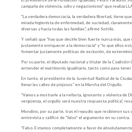
campaña de violencia, odio y negacionismo" que realiza LL
"La verdadera democracia, la verdadera libertad, tiene que
mirada higienista de enfermedad, de suciedad, claramente si
diversas y hacia todas las familias", afirmó Sottile.
Y señaló que "hay que decirle bien fuerte nunca más, que 
justamente enriquecer a la democracia" y "lo que ellos es
fomentar justamente políticas de exclusión, de exterminio
Por su parte, el diputado nacional y titular de la Coalició
entender el matrimonio igualitario, tanto como para tener 
En tanto, el presidente de la Juventud Radical de la Ciu
llenar las calles de piojosos" en la Marcha del Orgullo.
"Vamos a mostrarle a la nefasta, ignorante y violenta de
vergüenza, el orgullo será nuestra respuesta política", res
Mondino, por su parte, tras el repudio que recibieron sus
entrevista y calificó de "falso" el argumento en su contra.
"Falso. Estamos completamente a favor de absolutamente 