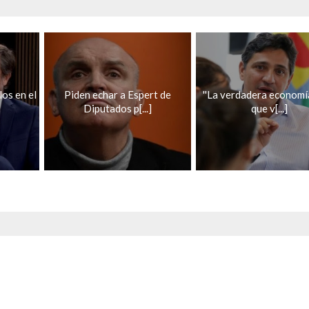
los en el
Piden echar a Espert de
''La verdadera economía
Diputados p[...]
que v[...]