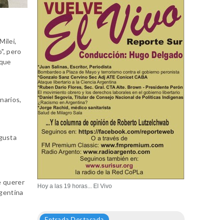
Milei,
", pero
 que
narios,
e
 gusta
e querer
Hoy a las 19 horas... El Vivo
rgentina
Entrada Destacada