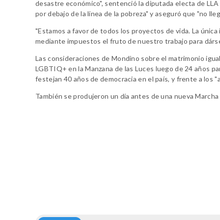
desastre económico", sentenció la diputada electa de LLA
por debajo de la línea de la pobreza" y aseguró que "no lle
"Estamos a favor de todos los proyectos de vida. La única
mediante impuestos el fruto de nuestro trabajo para dárse
Las consideraciones de Mondino sobre el matrimonio igual
LGBTIQ+ en la Manzana de las Luces luego de 24 años para
festejan 40 años de democracia en el país, y frente a los 
También se produjeron un día antes de una nueva Marcha d