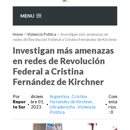
MENU
Home
>
Violencia Política
>
Investigan más amenazas en
redes de Revolución Federal a Cristina Fernández de Kirchner
Investigan más amenazas
en redes de Revolución
Federal a Cristina
Fernández de Kirchner
Por
diciem
Argentina
Cristina
Com
Repor
bre 01,
Fernández de Kirchner
enta
•
•
•
te Sur
2023
Ultraderecha
Violencia
rios
Política
: 0