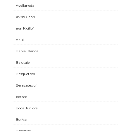
Avellaneda
Aviso Cann
axel Kicillof
Azul
Bahía Blanca
Balotaje
Básquetbol
Berazategui
berisso
Boca Juniors
Bolívar
Botánica