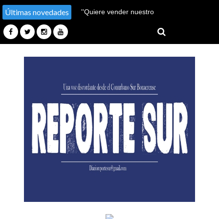
Últimas novedades
''Hay un millón de pobres
más''