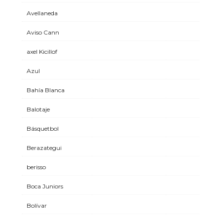
Avellaneda
Aviso Cann
axel Kicillof
Azul
Bahía Blanca
Balotaje
Básquetbol
Berazategui
berisso
Boca Juniors
Bolívar