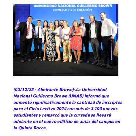
(03/12/23 - Almirante Brown)-.La Universidad
Nacional Guillermo Brown (UNAB) informó que
aumentó significativamente la cantidad de inscriptos
para el Ciclo Lectivo 2024 con más de 3.100 nuevos
estudiantes y remarcó que la cursada se llevará
adelante en el nuevo edificio de aulas del campus en
la Quinta Rocca.