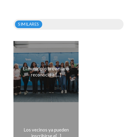
SIMILARES
El municipio browniano
reconoció a [...]
Los vecinos ya pueden
inscribirse e[...]