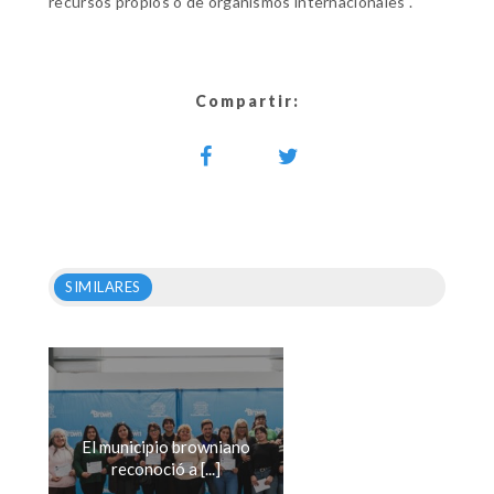
recursos propios o de organismos internacionales".
Compartir:
SIMILARES
El municipio browniano
reconoció a [...]