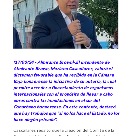
(17/03/24 - Almirante Brown)-.El intendente de
Almirante Brown, Mariano Cascallares, valoró el
dictamen favorable que ha recibido en la Cámara
Baja bonaerense la iniciativa de su autoría, la cual
permite acceder a financiamiento de organismos
internacionales con el propósito de llevar a cabo
obras contra las inundaciones en el sur del
Conurbano bonaerense. En este contexto, destacó
que hay trabajos que "si no los hace el Estado, no los
hace ningún privado".
Cascallares resaltó que la creación del Comité de la