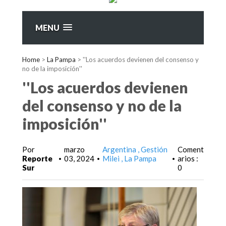
MENU
Home
>
La Pampa
>
''Los acuerdos devienen del consenso y
no de la imposición''
''Los acuerdos devienen
del consenso y no de la
imposición''
Por
marzo
Argentina
Gestión
Coment
Reporte
03, 2024
Milei
La Pampa
arios :
•
•
•
Sur
0