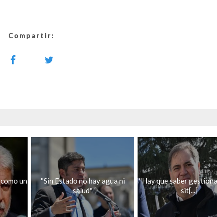
Compartir:
a como un
''Sin Estado no hay agua ni
''Hay que saber gestiona
salud''
sit[...]