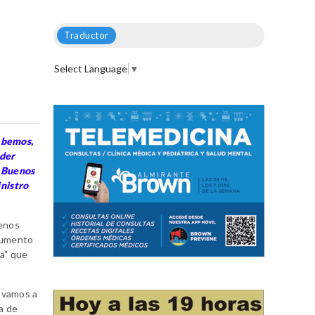
Traductor
Select Language
▼
sabemos,
oder
e Buenos
inistro
uenos
 aumento
ca" que
 vamos a
a de