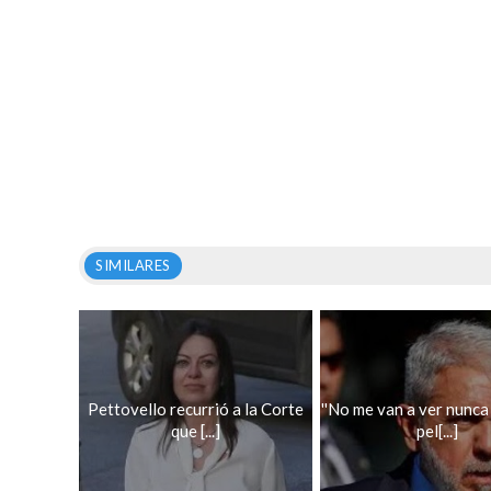
SIMILARES
Pettovello recurrió a la Corte
''No me van a ver nunc
que [...]
pel[...]