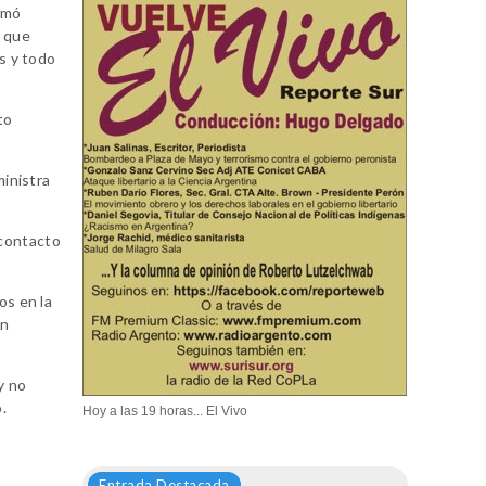
irmó
ó que
s y todo
to
ministra
 contacto
os en la
en
y no
.
Hoy a las 19 horas... El Vivo
Entrada Destacada