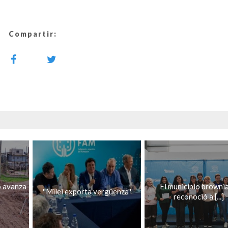
Compartir:
o avanza
El municipio browni
''Milei exporta vergüenza''
reconoció a [...]