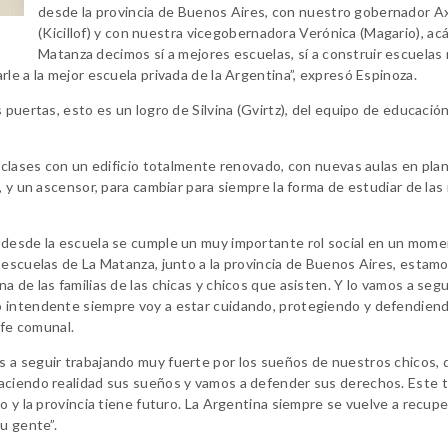
desde la provincia de Buenos Aires, con nuestro gobernador A
(Kicillof) y con nuestra vicegobernadora Verónica (Magario), ac
Matanza decimos sí a mejores escuelas, sí a construir escuelas
le a la mejor escuela privada de la Argentina”, expresó Espinoza.
puertas, esto es un logro de Silvina (Gvirtz), del equipo de educación
 clases con un edificio totalmente renovado, con nuevas aulas en plan
, y un ascensor, para cambiar para siempre la forma de estudiar de las
 desde la escuela se cumple un muy importante rol social en un mom
 escuelas de La Matanza, junto a la provincia de Buenos Aires, estam
 de las familias de las chicas y chicos que asisten. Y lo vamos a segu
o intendente siempre voy a estar cuidando, protegiendo y defendiend
jefe comunal.
 a seguir trabajando muy fuerte por los sueños de nuestros chicos, 
haciendo realidad sus sueños y vamos a defender sus derechos. Este 
o y la provincia tiene futuro. La Argentina siempre se vuelve a recupe
u gente”.