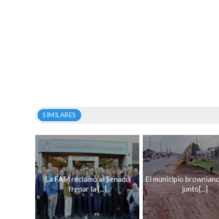
SIMILARES
La FAM reclamó al Senado
El municipio brownian
frenar la [...]
junto[...]