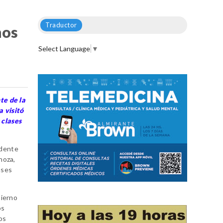
Traductor
hos
Select Language
▼
te de la
 visitó
 clases
idente
noza,
ases
bierno
os
os