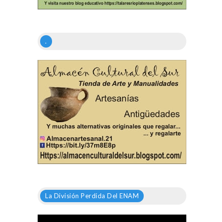
.
La División Perdida Del ENAM