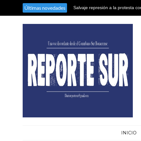
Últimas novedades
Salvaje represión a la protesta co
El nieto recuperado N° 128 declaró
territorio argentino en el Congres
sustracción y sustitución de iden
INICIO