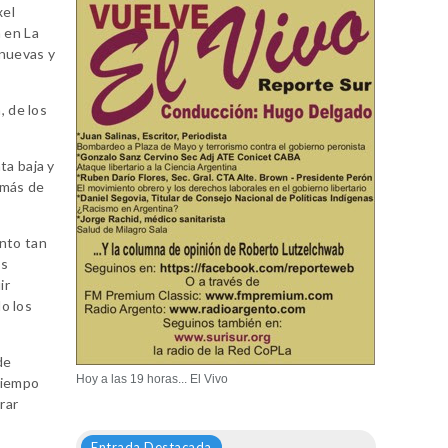
xel
á en La
 nuevas y
, de los
ta baja y
 más de
ento tan
os
ir
o los
de
Hoy a las 19 horas... El Vivo
tiempo
rar
Entrada Destacada