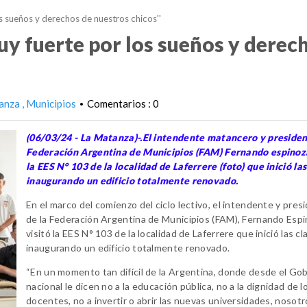
s sueños y derechos de nuestros chicos''
y fuerte por los sueños y derec
anza
Municipios
Comentarios : 0
•
(06/03/24 - La Matanza)-.El intendente matancero y presiden
Federación Argentina de Municipios (FAM) Fernando espinoza
la EES N° 103 de la localidad de Laferrere (foto) que inició las
inaugurando un edificio totalmente renovado.
En el marco del comienzo del ciclo lectivo, el intendente y pres
de la Federación Argentina de Municipios (FAM), Fernando Espi
visitó la EES N° 103 de la localidad de Laferrere que inició las cl
inaugurando un edificio totalmente renovado.
“En un momento tan difícil de la Argentina, donde desde el Go
nacional le dicen no a la educación pública, no a la dignidad de l
docentes, no a invertir o abrir las nuevas universidades, nosotr