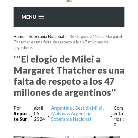
MENU
Home
>
Soberanía Nacional
>
'''El elogio de Milei a Margaret
Thatcher es una falta de respeto a los 47 millones de
argentinos''
'''El elogio de Milei a
Margaret Thatcher es una
falta de respeto a los 47
millones de argentinos''
Por
abril
Argentina
Gestión Milei
Com
Repor
05,
Malvinas Argentinas
enta
•
•
•
te Sur
2024
Soberanía Nacional
rios :
0