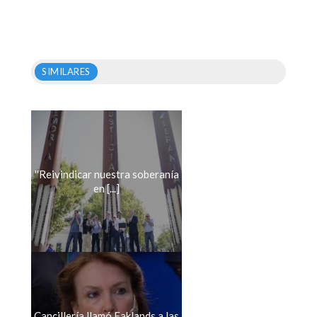
SIMILARES
''Reivindicar nuestra soberanía
en [...]
Cancillería llamó Faklands a las