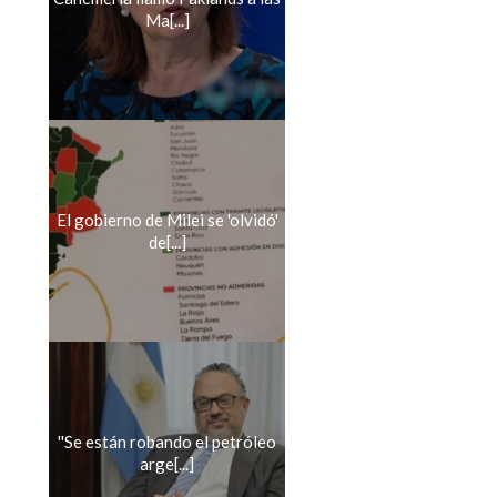
Ma[...]
El gobierno de Milei se 'olvidó'
de[...]
''Se están robando el petróleo
arge[...]