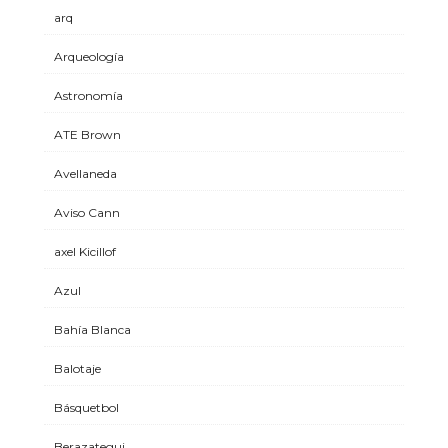
arq
Arqueología
Astronomía
ATE Brown
Avellaneda
Aviso Cann
axel Kicillof
Azul
Bahía Blanca
Balotaje
Básquetbol
Berazategui