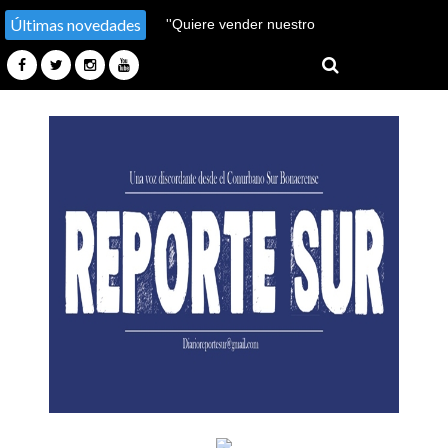
Últimas novedades
''Hay un millón de pobres
más''