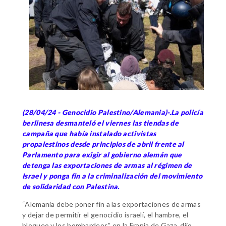
(28/04/24 - Genocidio Palestino/Alemania)-.La policía
berlinesa desmanteló el viernes las tiendas de
campaña que había instalado activistas
propalestinos desde principios de abril frente al
Parlamento para exigir al gobierno alemán que
detenga las exportaciones de armas al régimen de
Israel y ponga fin a la criminalización del movimiento
de solidaridad con Palestina.
“Alemania debe poner fin a las exportaciones de armas
y dejar de permitir el genocidio israelí, el hambre, el
bloqueo y los bombardeos” en la Franja de Gaza, dijo