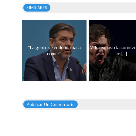
SIMILARES
''La gente se endeuda para
Milei expuso la conniv
comer''
los[...]
Publicar Un Comentario