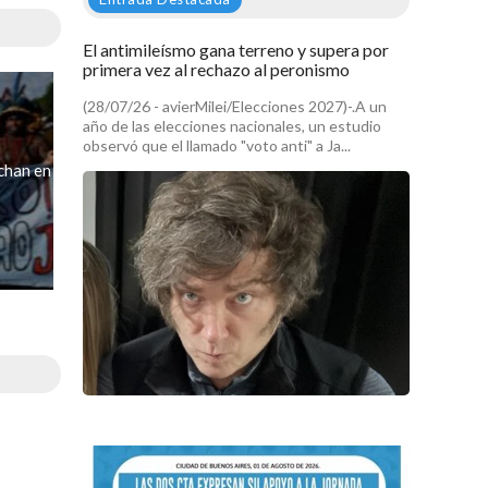
El antimileísmo gana terreno y supera por
primera vez al rechazo al peronismo
(28/07/26 - avierMilei/Elecciones 2027)-.A un
año de las elecciones nacionales, un estudio
observó que el llamado "voto anti" a Ja...
chan en