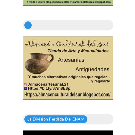
.
La División Perdida Del ENAM