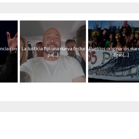
encia con
La Justicia fijó una nueva fecha
Pueblos originarios mar
pa[...]
Bras[...]