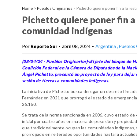
Home
>
Pueblos Originarios
>
Pichetto quiere poner fin a la res
Pichetto quiere poner fin a 
comunidad indígenas
Por
Reporte Sur
abril 08, 2024
Argentina
Pueblos 
•
•
(08/04/24 - Pueblos Originarios)-.El jefe del bloque de 
Coalición Federal en la Cámara de Diputados de la Naci
Ángel Pichetto, presentó un proyecto de ley para dejar s
sesión de tierras a comunidades indígenas.
La iniciativa de Pichetto busca derogar un decreto firmad
Fernández en 2021 que prorrogó el estado de emergencia 
26.160.
Se trata de la norma sancionada en 2006, cuyo estado de
inicial por cuatro años en materia de posesión y propiedad 
que tradicionalmente ocupan las comunidades indígenas, 
prorrogado en reiterados oportunidades hasta la actualid