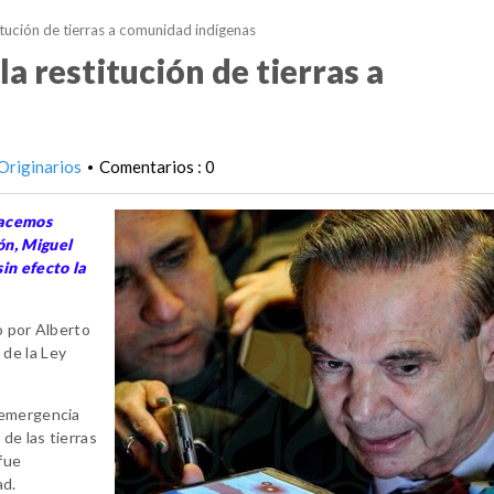
titución de tierras a comunidad indígenas
la restitución de tierras a
Originarios
Comentarios : 0
•
Hacemos
ón, Miguel
in efecto la
o por Alberto
de la Ley
 emergencia
de las tierras
fue
ad.